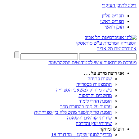
דילוג לתוכן העיקרי
תפריט עליון
תפריט ראשי
תוכן ראשי
הספרייה המרכזית
ע"ש סוראסקי
אוניברסיטת תל אביב
מערכת פניות
אזור אישי לסטודנטים.יות
להרשמה
אני רוצה מידע על . . .
שעות פתיחה
התמצאות בספרייה
גישה מרחוק למשאבי הספרייה
מחשבים והדפסות
הזמנת חדרי לימוד
ערעור על קנס בהחזרת ספר
הזמנת סריקה/ספר מהשאלה בין-ספרייתית
שירותי קוראים והשאלה
שירותי יעץ והדרכה
חיפוש ומחקר
מדריך לסגנון שיקגו – מהדורה 18