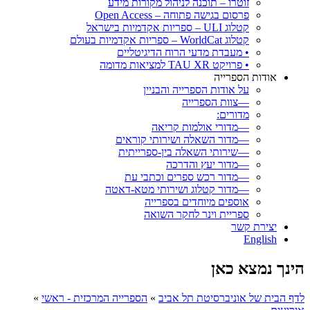
זוטרו – תוכנה לניהול מקורות מידע
פרסום בגישה פתוחה – Open Access
קטלוג ULI – ספריות אקדמיות בישראל
קטלוג WorldCat – ספריות אקדמיות בעולם
• מעבדת מדעי הרוח הדיגיטליים
• פרויקט TAU XR למציאות מדומה
אודות הספרייה
על אודות הספרייה והבניין
—צוות הספרייה
מדורים:
—מדורי אולמות קריאה
—מדור השאלה ושירותי קוראים
—שירותי השאלה בין-ספרייתית
—מדור יעץ והדרכה
—מדור רכש ספרים וכתבי עת
—מדור קטלוג ושירותי מטא-דאטה
אוספים מיוחדים בספרייה
ספריית וינר לחקר השואה
יצירת קשר
English
הינך נמצא כאן
לדף הבית של אוניברסיטת תל אביב
»
הספרייה המרכזית - ראשי
»