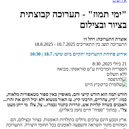
אירועים
"ימי תמוז" - תערוכה קבוצתית
בציור ובצילום
אוצרת התערוכה: רחל זיו
התערוכה תוצג בין התאריכים 10.7.2025 - 18.8.2025
אירוע פתיחת התערוכה יתקיים ביום שישי, 18.7 | 10:30
21 ביולי 2025, 8:30
הספרייה המרכזית ע"ש סוראסקי, מבואה
ללא תשלום
חודש תמוז הוא חודש קייצי וחם, מאופיין באין ספור מטאפורות מלאות,
כמו: "קיץ, צהריים, חרבוני קיץ. עז האור מנשוא ולא יכיל היום את זהרו...
האבנים בשדה קלויות אש, וגדרות כתנור נכמרו... צל, צל! מי ייתן מעט
צל".
(מתוך "ספיח" חיים נחמן ביאליק).
ארץ וטבע הינם ערכים גדולים בתולדות האומנות. בציור ובצילום, הם
המהווים מקור השראה והשפעה לאומנים בכל תחומי היצירה. התערוכה