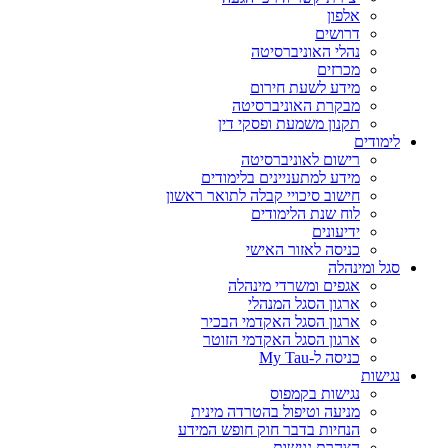
אלפון
דרושים
נהלי האוניברסיטה
מכרזים
מידע לשעת חירום
מבקרת האוניברסיטה
תקנון משמעת ופסקי דין
לימודים
רישום לאוניברסיטה
מידע למתעניינים בלימודים
חישוב סיכויי קבלה לתואר ראשון
לוח שנת הלימודים
ידיעונים
כניסה לאזור האישי
סגל ומינהלה
אגפים ומשרדי מינהלה
ארגון הסגל המנהלי
ארגון הסגל האקדמי הבכיר
ארגון הסגל האקדמי הזוטר
כניסה ל-My Tau
נגישות
נגישות בקמפוס
מניעה וטיפול בהטרדה מינית
הנחיות בדבר חוק חופש המידע
הצהרת נגישות