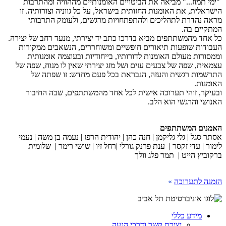
"ימי תמוז..." מביאה את הביטויים האומנותיים מההוויה ומהתרבות
הישראלית, את האומנות החזותית בישראל, על כל גווניה וצורותיה. זו
מראה נהדרת לתהליכים ולהתפתחויות מרגשים, ולעומק התרבותי
המתקיים בה.
כל אחד מהמשתתפים מביא בדרכו כתב יד יצירתי, מנעד רחב של יצירה.
העבודות שופעות תיאורים חופשיים ומשוחררים, הנשאבים ממקורות
וממסורות מעולם האומנות לדורותיו, בייחודיות ובעוצמה אומנותית
עצמאית, שפה של צבעים עזים ושל מזג יצירתי שאין לו מנוח, שפה של
התרשמות רגשית והעזה, הנבראת בכל פעם מחדש: זו שפתה של
האומנות.
ובעיקר, זוהי תערוכה אישית לכל אחד מהמשתתפים, שבה החיבור
האנושי והרגשי הוא הלב.
האמנים המשתתפים
אסתר סגל | גלי גליקמן | חנה כהן | יהודית הרפז | נעמה בן משה | נעמי
לימור | עדי זקסר | ענת פרנק גורלי |רחל זיו | שושי רימר | שלומית
ברקוביץ הייט | תמר פלג וולך
הזמנה לתערוכה
»
מידע כללי
יצירת קשר ודרכי הגעה