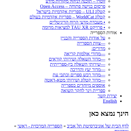
זוטרו – תוכנה לניהול מקורות מידע
פרסום בגישה פתוחה – Open Access
קטלוג ULI – ספריות אקדמיות בישראל
קטלוג WorldCat – ספריות אקדמיות בעולם
• מעבדת מדעי הרוח הדיגיטליים
• פרויקט TAU XR למציאות מדומה
אודות הספרייה
על אודות הספרייה והבניין
—צוות הספרייה
מדורים:
—מדורי אולמות קריאה
—מדור השאלה ושירותי קוראים
—שירותי השאלה בין-ספרייתית
—מדור יעץ והדרכה
—מדור רכש ספרים וכתבי עת
—מדור קטלוג ושירותי מטא-דאטה
אוספים מיוחדים בספרייה
ספריית וינר לחקר השואה
יצירת קשר
English
הינך נמצא כאן
לדף הבית של אוניברסיטת תל אביב
»
הספרייה המרכזית - ראשי
»