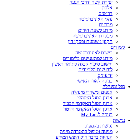
יצירת קשר ודרכי הגעה
אלפון
דרושים
נהלי האוניברסיטה
מכרזים
מידע לשעת חירום
מבקרת האוניברסיטה
תקנון משמעת ופסקי דין
לימודים
רישום לאוניברסיטה
מידע למתעניינים בלימודים
חישוב סיכויי קבלה לתואר ראשון
לוח שנת הלימודים
ידיעונים
כניסה לאזור האישי
סגל ומינהלה
אגפים ומשרדי מינהלה
ארגון הסגל המנהלי
ארגון הסגל האקדמי הבכיר
ארגון הסגל האקדמי הזוטר
כניסה ל-My Tau
נגישות
נגישות בקמפוס
מניעה וטיפול בהטרדה מינית
הנחיות בדבר חוק חופש המידע