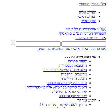
דילוג לתוכן העיקרי
תפריט עליון
תפריט ראשי
תוכן ראשי
הספרייה המרכזית
ע"ש סוראסקי
אוניברסיטת תל אביב
מערכת פניות
אזור אישי לסטודנטים.יות
להרשמה
אני רוצה מידע על . . .
שעות פתיחה
התמצאות בספרייה
גישה מרחוק למשאבי הספרייה
מחשבים והדפסות
הזמנת חדרי לימוד
ערעור על קנס בהחזרת ספר
הזמנת סריקה/ספר מהשאלה בין-ספרייתית
שירותי קוראים והשאלה
שירותי יעץ והדרכה
חיפוש ומחקר
מדריך לסגנון שיקגו – מהדורה 18