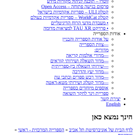
זוטרו – תוכנה לניהול מקורות מידע
פרסום בגישה פתוחה – Open Access
קטלוג ULI – ספריות אקדמיות בישראל
קטלוג WorldCat – ספריות אקדמיות בעולם
• מעבדת מדעי הרוח הדיגיטליים
• פרויקט TAU XR למציאות מדומה
אודות הספרייה
על אודות הספרייה והבניין
—צוות הספרייה
מדורים:
—מדורי אולמות קריאה
—מדור השאלה ושירותי קוראים
—שירותי השאלה בין-ספרייתית
—מדור יעץ והדרכה
—מדור רכש ספרים וכתבי עת
—מדור קטלוג ושירותי מטא-דאטה
אוספים מיוחדים בספרייה
ספריית וינר לחקר השואה
יצירת קשר
English
הינך נמצא כאן
לדף הבית של אוניברסיטת תל אביב
»
הספרייה המרכזית - ראשי
»