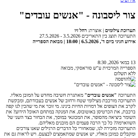
אירועים
צור ליסבונה - "אנשים עובדים"
תערוכת צילומים
| אוצרת:
רחל זיו
התערוכה תוצג בין התאריכים 3.5.2026 - 27.5.2026
אירוע חגיגי ביום ד', 6.5.2026 | 18:00 | מבואת הספרייה
13 במאי 2026, 8:30
הספרייה המרכזית ע"ש סוראסקי, מבואה
ללא תשלום
התערוכה
"אנשים עובדים"
מאתגרת חשיבה מחדש על המובן מאליו.
התערוכה מורכבת מצילומי שטח ורחוב של אנשים בעבודתם, ומבקשת
לקרב את הצופים אל דמויות החיות בינינו. מי זוכר את מי שהכין לנו קפה
ברכבת, את הכרטיסן באוטובוס, את המנקה במתחם האוכל הידוע? את
השומר ביציאה מהסופר, את המכונאי במוסך, את הבחור בצד השני של
השווארמה? כל כך הרבה פעמים הם מובנים מאליהם.
התערוכה מזכירה לנו, שמאחורי כל הדברים הרגילים שאנו צורכים
ומקבלים כמובן מאליו, יש אנשים שמתאמצים לבצעם. ויש לראות גם את