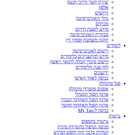
יצירת קשר ודרכי הגעה
אלפון
דרושים
נהלי האוניברסיטה
מכרזים
מידע לשעת חירום
מבקרת האוניברסיטה
תקנון משמעת ופסקי דין
לימודים
רישום לאוניברסיטה
מידע למתעניינים בלימודים
חישוב סיכויי קבלה לתואר ראשון
לוח שנת הלימודים
ידיעונים
כניסה לאזור האישי
סגל ומינהלה
אגפים ומשרדי מינהלה
ארגון הסגל המנהלי
ארגון הסגל האקדמי הבכיר
ארגון הסגל האקדמי הזוטר
כניסה ל-My Tau
נגישות
נגישות בקמפוס
מניעה וטיפול בהטרדה מינית
הנחיות בדבר חוק חופש המידע