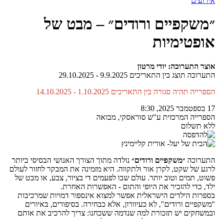
אירועים
״משקפיים ורודים״ – מבט של
אופטימיות
אוצר התערוכה: יודי מרטון
התערוכה תוצג בין התאריכים 9.9.2025 - 29.10.2025
הספרייה תהיה סגורה בין התאריכים 1.10.2025 - 14.10.2025
17 בספטמבר 2025, 8:30
הספרייה המרכזית ע"ש סוראסקי, מבואה
ללא תשלום
התערוכה
״משקפיים ורודים״
נולדה מתוך הצורך האנושי הבסיסי ביותר
לרגע של שקט, לקרן אור ולתקווה. היא מזמינה את המבקר לחזור לעולם
פשוט, תמים וטוב יותר. עולם שבו לפעמים די בציור, צבע, או מבט של
ילד, כדי להזכיר את היופי והתום - האפשרות האחרת.
בספרות הילדים הישראלית אפשר למצוא אינספור דמויות שמרכיבות
"משקפיים ורודים", לא כעיוורון, אלא כבחירה. בסיפורים, באיורים
ובמשחקים יש תזכורת למה שנדמה ששכחנו: צריך להרכיב את אותם