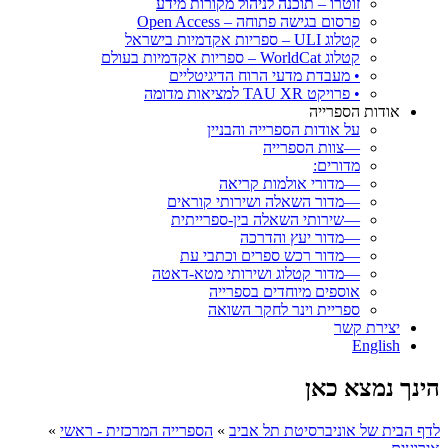
זוטרו – תוכנה לניהול מקורות מידע
פרסום בגישה פתוחה – Open Access
קטלוג ULI – ספריות אקדמיות בישראל
קטלוג WorldCat – ספריות אקדמיות בעולם
• מעבדת מדעי הרוח הדיגיטליים
• פרויקט TAU XR למציאות מדומה
אודות הספרייה
על אודות הספרייה והבניין
—צוות הספרייה
מדורים:
—מדורי אולמות קריאה
—מדור השאלה ושירותי קוראים
—שירותי השאלה בין-ספרייתית
—מדור יעץ והדרכה
—מדור רכש ספרים וכתבי עת
—מדור קטלוג ושירותי מטא-דאטה
אוספים מיוחדים בספרייה
ספריית וינר לחקר השואה
יצירת קשר
English
הינך נמצא כאן
לדף הבית של אוניברסיטת תל אביב
»
הספרייה המרכזית - ראשי
»