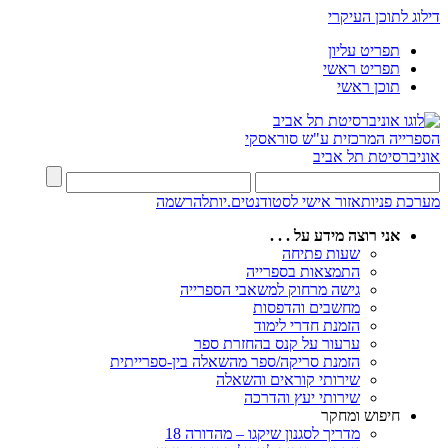
דילוג לתוכן העיקרי
תפריט עליון
תפריט ראשי
תוכן ראשי
הספרייה המרכזית
ע"ש סוראסקי
אוניברסיטת תל אביב
מערכת פניות
אזור אישי לסטודנטים.יות
להרשמה
אני רוצה מידע על . . .
שעות פתיחה
התמצאות בספרייה
גישה מרחוק למשאבי הספרייה
מחשבים והדפסות
הזמנת חדרי לימוד
ערעור על קנס בהחזרת ספר
הזמנת סריקה/ספר מהשאלה בין-ספרייתית
שירותי קוראים והשאלה
שירותי יעץ והדרכה
חיפוש ומחקר
מדריך לסגנון שיקגו – מהדורה 18