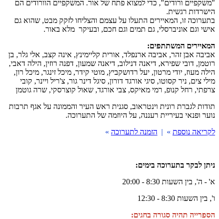
"משקפיים ורודים", כדי למצוא פתח של אור. המשקפיים הוורודים הם
הישרדות רגשית.
בתערוכה זו, המאיירים התעלו על עצמם והצליחו לזקק מבט, שהוא גם
אישי וגם אוניברסלי, גם תמים וגם חכם, ובעיקר מלא באור.
המאיירים המשתתפים:
אביבה אבן זהר, אביבה ארנפלד, אורית קליימינץ, אינה קצב, אלי גלר, בן
רוטמן, דובי שפירא, דיאנה דנילוב, דיאנה שמעון, דפנה רוזין, הילה דאבי,
הילה מעוז, יודי מרטון, יעל רדושקביץ, מוטי קידר, מיכל זינגר, מיכל רון,
מילי צים, ניר קסוטו, סיגי אורגד דורון, סיגל דינר גור, צ'ריל ויינר, קובי
צרפתי, רחל קנופ, רמי מאיקס, צבי אורגד, שאול קוצרסקי, שרה גוטמן
תודות לגברת רונית וינטראוב, סגנית ראש העיר והממונה על אגף תרבות
נוער ופנאי בעיריית רעננה, על היוזמה של התערוכה.
לקריאה נוספת
» |
הזמנה לתערוכה
»
ניתן לבקר בתערוכה בימים:
א' - ה', בין השעות 8:30 - 20:00
ו', בין השעות 8:30 - 12:30
הספרייה תהיה סגורה בחגים: