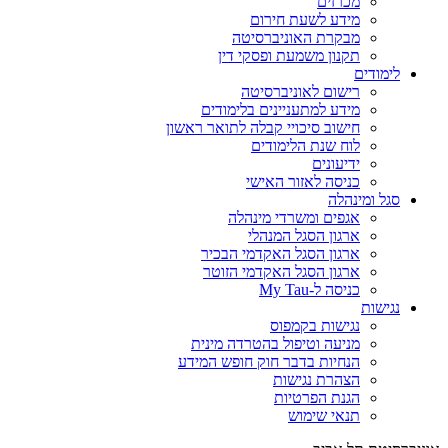
מכרזים
מידע לשעת חירום
מבקרת האוניברסיטה
תקנון משמעת ופסקי דין
לימודים
רישום לאוניברסיטה
מידע למתעניינים בלימודים
חישוב סיכויי קבלה לתואר ראשון
לוח שנת הלימודים
ידיעונים
כניסה לאזור האישי
סגל ומינהלה
אגפים ומשרדי מינהלה
ארגון הסגל המנהלי
ארגון הסגל האקדמי הבכיר
ארגון הסגל האקדמי הזוטר
כניסה ל-My Tau
נגישות
נגישות בקמפוס
מניעה וטיפול בהטרדה מינית
הנחיות בדבר חוק חופש המידע
הצהרת נגישות
הגנת הפרטיות
תנאי שימוש