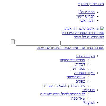
דילוג לתוכן העיקרי
תפריט עליון
תפריט ראשי
תוכן ראשי
ספריית וינר
הספרייה המרכזית
אוניברסיטת תל אביב
מערכת פניות
אזור אישי לסטודנטים.יות
להרשמה
מקורות מידע
ארכיון וינר המקוון
דעת"א
מאגרי וינר
ביקור בספרייה
שעות פתיחה
טפסים
גישה מרחוק למשאבי הספרייה
צרו קשר
כל הדרכים לקבל עזרה ותשובות
שאל ספרן
English