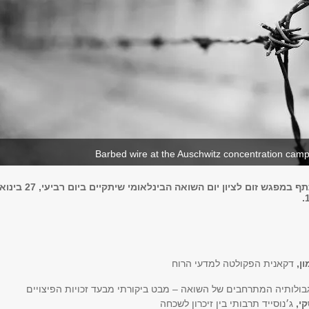
Barbed wire at the Auschwitz concentration cam
הקהל מוזמן להשתתף במפגש זום לציון יום השואה הבינלאומי שיתקיים ביום 
ון,
דקאנית הפקולטה למדעי הרוח
בולותיה המתרחבים של השואה – מבט ביקורתי מבעד זכויות הפיצויים
קי,
ג׳נוסייד תרבותי בין זיכרון לשכחה