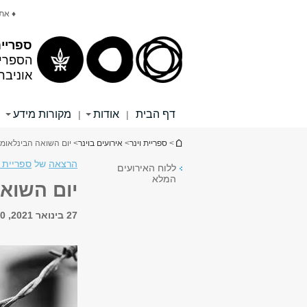
תוכן
תפריט
♦ את
עליון
ראשי
ספריית
הספריי
אוניבר
דף הבית
אודות
מקורות מידע
|
|
|
הינך נמצא כאן
>
ספריית וינר
>
אירועים בוינר
> יום השואה הבינלאומי 021
הרצאה
של
ספריית ו
ללוח האירועים
המלא
יום השואה 
27 בינואר 2021, 18:00 - 20:00