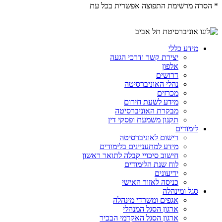
* הסרה מרשימת התפוצה אפשרית בכל עת​
מידע כללי
יצירת קשר ודרכי הגעה
אלפון
דרושים
נהלי האוניברסיטה
מכרזים
מידע לשעת חירום
מבקרת האוניברסיטה
תקנון משמעת ופסקי דין
לימודים
רישום לאוניברסיטה
מידע למתעניינים בלימודים
חישוב סיכויי קבלה לתואר ראשון
לוח שנת הלימודים
ידיעונים
כניסה לאזור האישי
סגל ומינהלה
אגפים ומשרדי מינהלה
ארגון הסגל המנהלי
ארגון הסגל האקדמי הבכיר