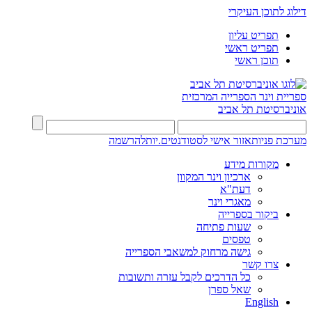
דילוג לתוכן העיקרי
תפריט עליון
תפריט ראשי
תוכן ראשי
ספריית וינר
הספרייה המרכזית
אוניברסיטת תל אביב
מערכת פניות
אזור אישי לסטודנטים.יות
להרשמה
מקורות מידע
ארכיון וינר המקוון
דעת"א
מאגרי וינר
ביקור בספרייה
שעות פתיחה
טפסים
גישה מרחוק למשאבי הספרייה
צרו קשר
כל הדרכים לקבל עזרה ותשובות
שאל ספרן
English