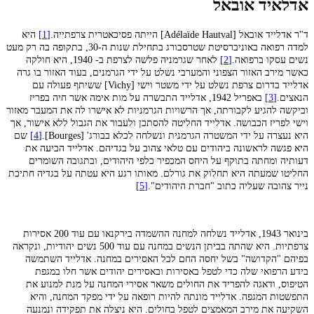
אדלאיד אובאל
ד"ר אדלייד אובאל [
Adélaïde Hautval
] הייתה פסיכאטרית צרפתייה.
[1]
היא
למדה רפואה באוניברסיטת שטרסבורג בתחילת שנות ה-30, בתקופה בה רק מעט
נשים עסקו ברפואה.
[2]
לאחר שגרמניה פלשה לצרפת ב- 1940, היא חולקה
כאשר מירב האזור הצפוני והמערבי נשלט על ידי הגרמנים, בעוד האזור בו גרה
אדלייד בדרום צרפת נשלט על ידי משטר וישי [Vichy] ששיתף פעולה עם
הנאצים.
[3]
באפריל 1942, אדלייד התבשרה על מות אימה אשר חיה בפריז
וביקשה להגיע לקבורתה, אך הרשויות הגרמניות לא אישרו לה את המעבר מאזור
וישי לפריז הכבושה. אדלייד החליטה להסתכן ולעבור את הגבול ללא אישור, אך
היא נעצרה על ידי המשטרה הגרמנית ונשלחה לכלא בבורג' [Bourges].
[4]
שם
היא פגשה לראשונה ביהודים עם טלאי צהוב על בגדיהם. אדלייד הביעה את
דעותיה ומחתה בתוקף על היחס המכפיר כלפי היהודים, ובתגובה השומרים
החליטו שמעתה היא תחלוק את גורלם. מאותו רגע היא עטתה על בגדיה חתיכת
נייר צהובה שעליה כתוב "חברת היהודים".
[5]
בינואר 1943, אדלייד נשלחה למחנה ההשמדה בירקנאו עם עוד 200 אסירות
צרפתיות. היא שהתה בביתן הנשים במחנה עם עוד 500 נשים יהודיות, ונקראה
בפיהם "הקדושה" בשל יחסה החם לכל האסירים במחנה. אדלייד השתמשה
בידע הרפואי שלה כדי לטפל באסירות ובאסירים יהודים אשר חלו במגפת
הטיפוס, ודאגה להפריד את החולים משאר אסירי המחנה על מנת למנוע את
התפשטות המגפה. אדלייד מונתה להיות רופאה על ידי מפקד המחנה, והיא
השקיעה את מירב המאמצים לטפל בחולים. היא ניצלה את תפקידה ונמנעה