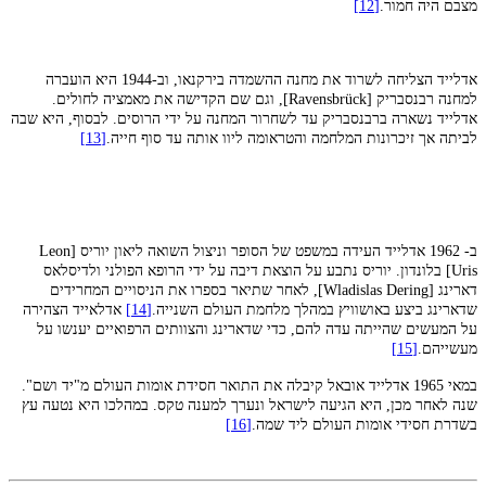
מצבם היה חמור.
[12]
אדלייד הצליחה לשרוד את מחנה ההשמדה בירקנאו, וב-1944 היא הועברה
למחנה רבנסבריק [Ravensbrück], וגם שם הקדישה את מאמציה לחולים.
אדלייד נשארה ברבנסבריק עד לשחרור המחנה על ידי הרוסים. לבסוף, היא שבה
לביתה אך זיכרונות המלחמה והטראומה ליוו אותה עד סוף חייה.
[13]
ב- 1962 אדלייד העידה במשפט של הסופר וניצול השואה ליאון יוריס [Leon
Uris] בלונדון. יוריס נתבע על הוצאת דיבה על ידי הרופא הפולני ולדיסלאס
דארינג [Wladislas Dering], לאחר שתיאר בספרו את הניסויים המחרידים
שדארינג ביצע באושוויץ במהלך מלחמת העולם השנייה.
[14]
אדלאייד הצהירה
על המעשים שהייתה עדה להם, כדי שדארינג והצוותים הרפואיים יענשו על
מעשייהם.
[15]
במאי 1965 אדלייד אובאל קיבלה את התואר חסידת אומות העולם מ"יד ושם".
שנה לאחר מכן, היא הגיעה לישראל ונערך למענה טקס. במהלכו היא נטעה עץ
בשדרת חסידי אומות העולם ליד שמה.
[16]