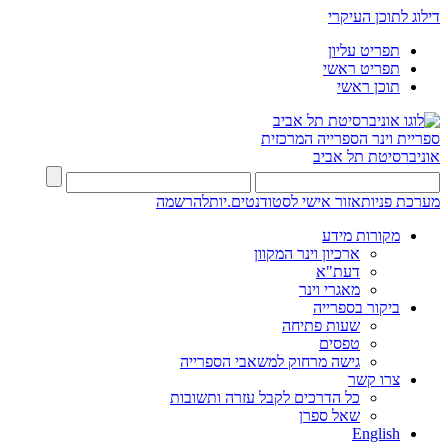
דילוג לתוכן העיקרי
תפריט עליון
תפריט ראשי
תוכן ראשי
ספריית וינר
הספרייה המרכזית
אוניברסיטת תל אביב
מערכת פניות
אזור אישי לסטודנטים.יות
להרשמה
מקורות מידע
ארכיון וינר המקוון
דעת"א
מאגרי וינר
ביקור בספרייה
שעות פתיחה
טפסים
גישה מרחוק למשאבי הספרייה
צרו קשר
כל הדרכים לקבל עזרה ותשובות
שאל ספרן
English