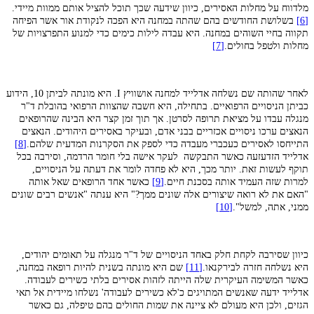
מלדווח על מחלות האסירים, כיוון שידעה שכך תוכל להציל אותם ממוות מיידי.
[6]
בשלושת החודשים בהם שהתה במחנה היא הפכה לנקודת אור אשר הפיחה
תקווה בחיי השוהים במחנה. היא עבדה לילות כימים כדי למנוע התפרצויות של
מחלות ולטפל בחולים.
[7]
לאחר שהותה שם נשלחה אדלייד למחנה אושוויץ I. היא מונתה לביתן 10, הידוע
כביתן הניסויים הרפואיים. בתחילה, היא חשבה שהצוות הרפואי בהובלת ד"ר
מנגלה עבדו על מציאת תרופה לסרטן. אך תוך זמן קצר היא הבינה שהרופאים
הנאצים ערכו ניסויים אכזריים בבני אדם, ובעיקר באסירים היהודים. הנאצים
התייחסו לאסירים כעכברי מעבדה כדי לספק את הסקרנות המדעית שלהם.
[8]
אדלייד הזדעזעה כאשר התבקשה לעקר אישה בלי חומר הרדמה, וסירבה בכל
תוקף לעשות זאת. יותר מכך, היא לא פחדה לומר את דעתה על הניסויים,
למרות שזה העמיד אותה בסכנת חיים.
[9]
כאשר אחד הרופאים שאל אותה
"האם את לא רואה שיצורים אלה שונים ממך?" היא ענתה "אנשים רבים שונים
ממני, אתה, למשל".
[10]
כיוון שסירבה לקחת חלק באחד הניסויים של ד"ר מנגלה על תאומים יהודים,
היא נשלחה חזרה לבירקנאו.
[11]
שם היא מונתה בשנית להיות רופאה במחנה,
כאשר המשימה העיקרית שלה הייתה לזהות אסירים בלתי כשירים לעבודה.
אדלייד ידעה שאנשים המתויגים כ'לא כשירים לעבודה' נשלחו מיידית אל תאי
הגזים, ולכן היא מעולם לא ציינה את שמות החולים בהם טיפלה, גם כאשר