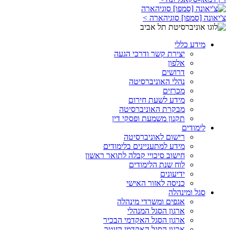
צ'יאונה [סמפו] סוגיהארה >
מידע כללי
יצירת קשר ודרכי הגעה
אלפון
דרושים
נהלי האוניברסיטה
מכרזים
מידע לשעת חירום
מבקרת האוניברסיטה
תקנון משמעת ופסקי דין
לימודים
רישום לאוניברסיטה
מידע למתעניינים בלימודים
חישוב סיכויי קבלה לתואר ראשון
לוח שנת הלימודים
ידיעונים
כניסה לאזור האישי
סגל ומינהלה
אגפים ומשרדי מינהלה
ארגון הסגל המנהלי
ארגון הסגל האקדמי הבכיר
ארגון הסגל האקדמי הזוטר