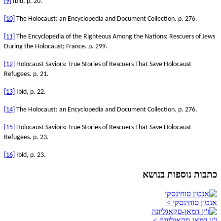
[9]
Ibid, p. 20.
[10]
The Holocaust: an Encyclopedia and Document Collection. p. 276.
[11]
The Encyclopedia of the Righteous Among the Nations: Rescuers of Jews
During the Holocaust; France. p. 299.
[12]
Holocaust Saviors: True Stories of Rescuers That Save Holocaust
Refugees. p. 21.
[13]
Ibid, p. 22.
[14]
The Holocaust: an Encyclopedia and Document Collection. p. 276.
[15]
Holocaust Saviors: True Stories of Rescuers That Save Holocaust
Refugees. p. 23.
[16]
Ibid, p. 23.
כתבות נוספות בנושא
אנטון סוחינסקי >
ז'ין דמאן-סקאגליונה >