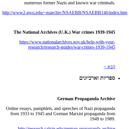
numerous former Nazis and known war criminals.
http://www2.gwu.edu/~nsarchiv/NSAEBB/NSAEBB146/index.htm
The National Archives (U.K.) War crimes 1939-1945
https://www.nationalarchives.gov.uk/help-with-your-
research/research-guides/war-crimes-1939-1945
הבא >
ספריות וארכיונים
German Propaganda Archive
Online essays, pamphlets, and speeches of Nazi propaganda
from 1933 to 1945 and German Marxist propaganda from
1949 to 1989.
http://research.calvin.edu/german-propaganda-archive