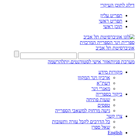
דילוג לתוכן העיקרי
תפריט עליון
תפריט ראשי
תוכן ראשי
ספריית וינר
הספרייה המרכזית
אוניברסיטת תל אביב
מערכת פניות
אזור אישי לסטודנטים.יות
להרשמה
מקורות מידע
ארכיון וינר המקוון
דעת"א
מאגרי וינר
ביקור בספרייה
שעות פתיחה
טפסים
גישה מרחוק למשאבי הספרייה
צרו קשר
כל הדרכים לקבל עזרה ותשובות
שאל ספרן
English