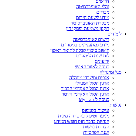
דרושים
נהלי האוניברסיטה
מכרזים
מידע לשעת חירום
מבקרת האוניברסיטה
תקנון משמעת ופסקי דין
לימודים
רישום לאוניברסיטה
מידע למתעניינים בלימודים
חישוב סיכויי קבלה לתואר ראשון
לוח שנת הלימודים
ידיעונים
כניסה לאזור האישי
סגל ומינהלה
אגפים ומשרדי מינהלה
ארגון הסגל המנהלי
ארגון הסגל האקדמי הבכיר
ארגון הסגל האקדמי הזוטר
כניסה ל-My Tau
נגישות
נגישות בקמפוס
מניעה וטיפול בהטרדה מינית
הנחיות בדבר חוק חופש המידע
הצהרת נגישות
הגנת הפרטיות