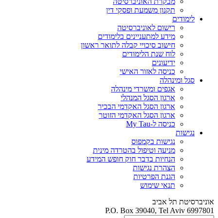
מבקרת האוניברסיטה
תקנון משמעת ופסקי דין
לימודים
רישום לאוניברסיטה
מידע למתעניינים בלימודים
חישוב סיכויי קבלה לתואר ראשון
לוח שנת הלימודים
ידיעונים
כניסה לאזור האישי
סגל ומינהלה
אגפים ומשרדי מינהלה
ארגון הסגל המנהלי
ארגון הסגל האקדמי הבכיר
ארגון הסגל האקדמי הזוטר
כניסה ל-My Tau
נגישות
נגישות בקמפוס
מניעה וטיפול בהטרדה מינית
הנחיות בדבר חוק חופש המידע
הצהרת נגישות
הגנת הפרטיות
תנאי שימוש
אוניברסיטת תל אביב
P.O. Box 39040, Tel Aviv 6997801