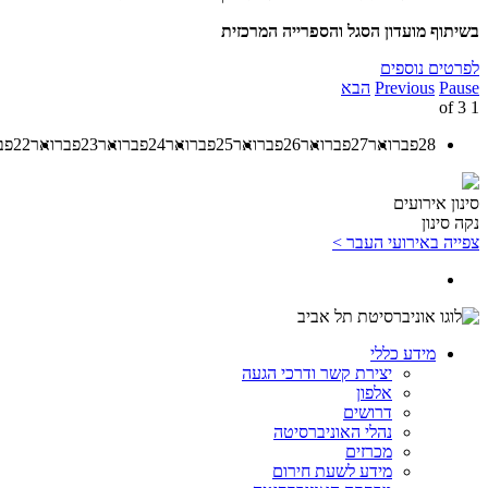
בשיתוף מועדון הסגל והספרייה המרכזית
לפרטים נוספים
Pause
Previous
הבא
3
of
1
28
פברואר
27
פברואר
26
פברואר
25
פברואר
24
פברואר
23
פברואר
22
פב
סינון אירועים
נקה סינון
צפייה באירועי העבר >
מידע כללי
יצירת קשר ודרכי הגעה
אלפון
דרושים
נהלי האוניברסיטה
מכרזים
מידע לשעת חירום