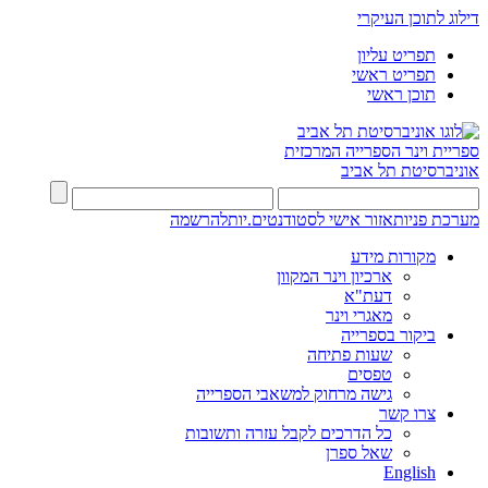
דילוג לתוכן העיקרי
תפריט עליון
תפריט ראשי
תוכן ראשי
ספריית וינר
הספרייה המרכזית
אוניברסיטת תל אביב
מערכת פניות
אזור אישי לסטודנטים.יות
להרשמה
מקורות מידע
ארכיון וינר המקוון
דעת"א
מאגרי וינר
ביקור בספרייה
שעות פתיחה
טפסים
גישה מרחוק למשאבי הספרייה
צרו קשר
כל הדרכים לקבל עזרה ותשובות
שאל ספרן
English