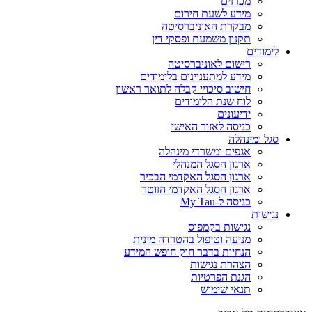
מכרזים
מידע לשעת חירום
מבקרת האוניברסיטה
תקנון משמעת ופסקי דין
לימודים
רישום לאוניברסיטה
מידע למתעניינים בלימודים
חישוב סיכויי קבלה לתואר ראשון
לוח שנת הלימודים
ידיעונים
כניסה לאזור האישי
סגל ומינהלה
אגפים ומשרדי מינהלה
ארגון הסגל המנהלי
ארגון הסגל האקדמי הבכיר
ארגון הסגל האקדמי הזוטר
כניסה ל-My Tau
נגישות
נגישות בקמפוס
מניעה וטיפול בהטרדה מינית
הנחיות בדבר חוק חופש המידע
הצהרת נגישות
הגנת הפרטיות
תנאי שימוש