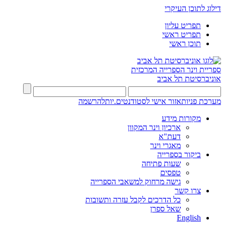
דילוג לתוכן העיקרי
תפריט עליון
תפריט ראשי
תוכן ראשי
ספריית וינר
הספרייה המרכזית
אוניברסיטת תל אביב
מערכת פניות
אזור אישי לסטודנטים.יות
להרשמה
מקורות מידע
ארכיון וינר המקוון
דעת"א
מאגרי וינר
ביקור בספרייה
שעות פתיחה
טפסים
גישה מרחוק למשאבי הספרייה
צרו קשר
כל הדרכים לקבל עזרה ותשובות
שאל ספרן
English