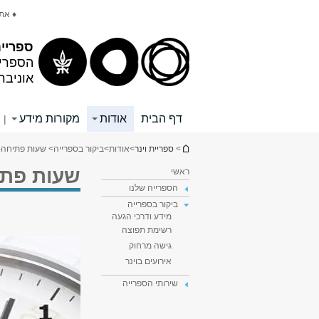
תוכן
תפריט
♦ את
עליון
ראשי
ספריית
הספריי
אוניבר
דף הבית
אודות
מקורות מידע
|
הינך נמצא כאן
>
ספריית וינר
>
אודות
>
ביקור בספרייה
> שעות פתיחה- 
שעות פתיח
ראשי
הספרייה שלנו
ביקור בספרייה
מידע ודרכי הגעה
רשימת תפוצה
גישה מרחוק
אירועים בוינר
שירותי הספרייה