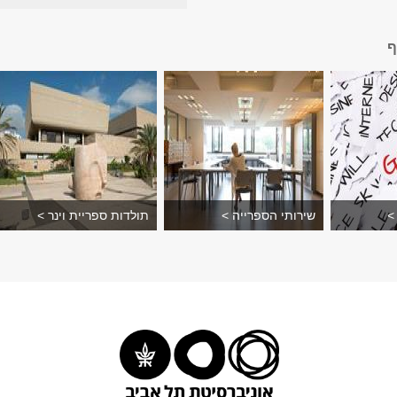
ף
>
שירותי הספרייה >
תולדות ספריית וינר >