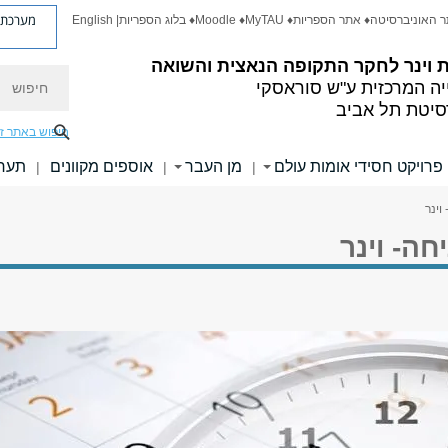
מערכת פ
ר האוניברסיטה
♦ אתר הספריות
♦ MyTAU
♦ Moodle
♦ בלוג הספריות
| English
 וינר
לחקר התקופה הנאצית והשואה
חיפוש
ה המרכזית
ע"ש סוראסקי
סיטת תל אביב
חיפוש באתר ז
פרויקט חסידי אומות עולם
מן העבר
אוספים מקוונים
תערו
|
|
|
וינר
ה- וינר