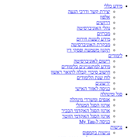
מידע כללי
יצירת קשר ודרכי הגעה
אלפון
דרושים
נהלי האוניברסיטה
מכרזים
מידע לשעת חירום
מבקרת האוניברסיטה
תקנון משמעת ופסקי דין
לימודים
רישום לאוניברסיטה
מידע למתעניינים בלימודים
חישוב סיכויי קבלה לתואר ראשון
לוח שנת הלימודים
ידיעונים
כניסה לאזור האישי
סגל ומינהלה
אגפים ומשרדי מינהלה
ארגון הסגל המנהלי
ארגון הסגל האקדמי הבכיר
ארגון הסגל האקדמי הזוטר
כניסה ל-My Tau
נגישות
נגישות בקמפוס