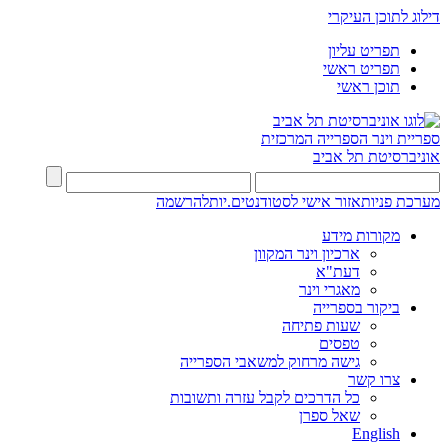
דילוג לתוכן העיקרי
תפריט עליון
תפריט ראשי
תוכן ראשי
ספריית וינר
הספרייה המרכזית
אוניברסיטת תל אביב
מערכת פניות
אזור אישי לסטודנטים.יות
להרשמה
מקורות מידע
ארכיון וינר המקוון
דעת"א
מאגרי וינר
ביקור בספרייה
שעות פתיחה
טפסים
גישה מרחוק למשאבי הספרייה
צרו קשר
כל הדרכים לקבל עזרה ותשובות
שאל ספרן
English