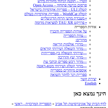
זוטרו – תוכנה לניהול מקורות מידע
פרסום בגישה פתוחה – Open Access
קטלוג ULI – ספריות אקדמיות בישראל
קטלוג WorldCat – ספריות אקדמיות בעולם
• מעבדת מדעי הרוח הדיגיטליים
• פרויקט TAU XR למציאות מדומה
אודות הספרייה
על אודות הספרייה והבניין
—צוות הספרייה
מדורים:
—מדורי אולמות קריאה
—מדור השאלה ושירותי קוראים
—שירותי השאלה בין-ספרייתית
—מדור יעץ והדרכה
—מדור רכש ספרים וכתבי עת
—מדור קטלוג ושירותי מטא-דאטה
אוספים מיוחדים בספרייה
ספריית וינר לחקר השואה
יצירת קשר
English
הינך נמצא כאן
לדף הבית של אוניברסיטת תל אביב
»
הספרייה המרכזית - ראשי
»