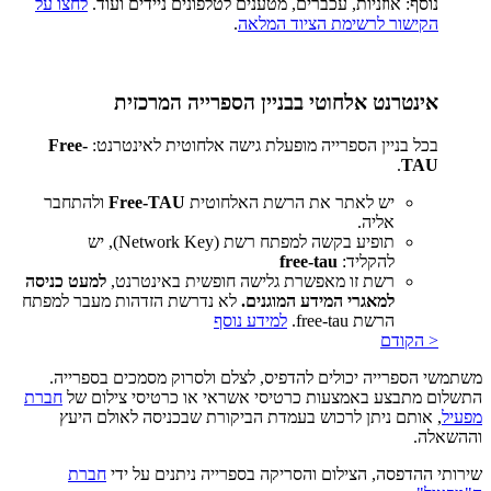
נוסף: אוזניות, עכברים, מטענים לטלפונים ניידים ועוד.
לחצו על
הקישור לרשימת הציוד המלאה
.
אינטרנט אלחוטי בבניין הספרייה המרכזית
בכל בניין הספרייה מופעלת גישה אלחוטית לאינטרנט:
Free-
.
TAU
יש לאתר את הרשת האלחוטית
Free-TAU
ולהתחבר
אליה.
תופיע בקשה למפתח רשת (Network Key), יש
להקליד:
free-tau
רשת זו מאפשרת גלישה חופשית באינטרנט,
למעט כניסה
למאגרי המידע המוגנים.
לא נדרשת הזדהות מעבר למפתח
הרשת free-tau.
למידע נוסף
< הקודם
משתמשי הספרייה יכולים להדפיס, לצלם ולסרוק מסמכים בספרייה.
התשלום מתבצע באמצעות כרטיסי אשראי או כרטיסי צילום של
חברת
מפעיל
, אותם ניתן לרכוש בעמדת הביקורת שבכניסה לאולם היעץ
וההשאלה.
שירותי ההדפסה, הצילום והסריקה בספרייה ניתנים על ידי
חברת