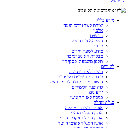
ה"מפעיל"
.
מידע כללי
יצירת קשר ודרכי הגעה
אלפון
דרושים
נהלי האוניברסיטה
מכרזים
מידע לשעת חירום
מבקרת האוניברסיטה
תקנון משמעת ופסקי דין
לימודים
רישום לאוניברסיטה
מידע למתעניינים בלימודים
חישוב סיכויי קבלה לתואר ראשון
לוח שנת הלימודים
ידיעונים
כניסה לאזור האישי
סגל ומינהלה
אגפים ומשרדי מינהלה
ארגון הסגל המנהלי
ארגון הסגל האקדמי הבכיר
ארגון הסגל האקדמי הזוטר