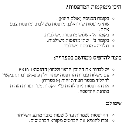
היכן ממוקמות המדפסות
?
בקומת הכניסה (אולם היעץ) -
שתי מדפסות שחור-לבן
,
מדפסת משולבת, ומדפסת צבע
אחת.
בקומה א' - שלוש מדפסות משולבות.
בקומה ב' - שתי מדפסות משולבות.
בגלריה - מדפסת משולבת.
כיצד להדפיס ממחשב בספרייה:
יש לבחור את הקובץ הרצוי וללחוץ הדפסה/
PRINT
עם משלוח עבודת ההדפסה יפתח חלון פופ-אפ ובו תתבקש/י
להקליד מספר תעודת זהות (9 ספרות).
את ההדפסות ניתן לזהות ע"י הקלדת מס' תעודת הזהות
בתחנת ההדפסה.
שימו לב:
ההדפסות נשמרות עד 3 שעות בלבד מרגע השליחה
זכרו להוציא את הכרטיס מקורא הכרטיסים.