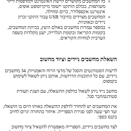
כל המחשבים מקושרים לרשת האינטרנט ולמדפסות לייזר
משותפות, בכולם הותקנו יישומי מיקרוסופט אופיס,
אינטרנט אקספלורר, כרום ומוזילה.
המחשבים מצוידים בחיבור USB עבור התקני זכרון
ניידים ובאוזניות.
במספר עמדות מחשבים באולם היעץ, בכיתת המחשבים,
בקומות הקריאה ובקומת הגלרייה, ישנן מקלדות בשפה
הערבית לנוחיות הקוראים.
השאלת מחשבים ניידים וציוד מחשוב
לרשות הסטודנטים והסגל של מדעי הרוח והאמנויות, 34 מחשבים
ניידים, עם כל התוכנות הדרושות, אותם ניתן לשאול לשימוש
בקמפוס.
מחשב נייד ניתן לשאול בדלפק ההשאלה, עם הצגת תעודת
סטודנט/חבר סגל.
את המחשבים יש להחזיר לדלפק ההשאלה באותו היום בו הושאלו,
ועד חצי שעה לפני סגירת הספרייה. איחור בהחזרה יגרום לחיוב
בקנס כספי.
לצד מחשבים ניידים, הספרייה מאפשרת להשאיל ציוד מחשוב