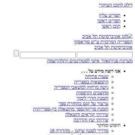
דילוג לתוכן העיקרי
תפריט עליון
תפריט ראשי
תוכן ראשי
הספרייה המרכזית
ע"ש סוראסקי
אוניברסיטת תל אביב
מערכת פניות
אזור אישי לסטודנטים.יות
להרשמה
אני רוצה מידע על . . .
שעות פתיחה
התמצאות בספרייה
גישה מרחוק למשאבי הספרייה
מחשבים והדפסות
הזמנת חדרי לימוד
ערעור על קנס בהחזרת ספר
הזמנת סריקה/ספר מהשאלה בין-ספרייתית
שירותי קוראים והשאלה
שירותי יעץ והדרכה
חיפוש ומחקר
מדריך לסגנון שיקגו – מהדורה 18