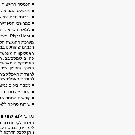
■ הכניסה הראשית ל
■ ממפלס המבואה לק
■ שירותי נכים נמצ
■ במחשבי הספרייה
■ לולאת השראה - מ
■ Right Hear מערכת הנגשה קולית
מערכת ההנגשה הקול
חכמים שהותקנו במק
האפליקציה מאפשרת
פיזיים שמסביבם. הה
האפליקציה מאפשרת 
הצורך. (טלפון ישיר 
להורדת האפליקציה
להורדת האפליקציה
■
מכונת צילום נגיש
​■
הספרייה נותנת ש
​■
קוראים המתקשים 
■
שירות סריקה ללא
מרכז לנגישות ות
המדור לקידום סטוד
לימודית, בכניסה לב
ניתן לקבל הדרכה ל