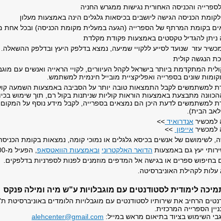
ספרייה והכניסה האחורית נגישות ממגרש החניה
ומת הכניסה הגישה ליושבים בכיסאות גלגלים הינה באמצעות מעלון
אים בקומת המרתף של הספרייה (הגעה במעלית מקומת הכניסה) ובכל אחת מ
 ניתן להגדיל טקסטים באמצעות פקודת מקלדת
כשיר עזר שנועד לסייע ללקויי שמיעה, נמצא בדלפק היעץ ובדלפק ההשאלה.
ית המתקדמת ביותר בישראל לקהל העיוורים, לקויי הראייה ואנשים עם מוגב
ומות שונים בספרייה ואפליקציית מובייל חינמית למשתמש.
 למשתמשים לקבל התמצאות טובה יותר על הסביבה באמצעות השמעה קולית 
כוונה מתבצעת באמצעות הוראות קוליות שניתנות בקול רם, תוך שימוש בכיווני
למשתמשים לדעת היכן הם נמצאים בספרייה, לקבל מידע נוסף על המקום בו
לאב הבית).
 למכשיר
אנדרואיד
>>
 למכשיר
אייפון
>>
ה, לשימושם של אנשים בכיסא גלגלים או נמוכי קומה, נמצאות בקומת הכניסה
ירותי יעץ גם באמצעות
הדואר האלקטרוני
ובאמצעות הוואטסאפ
, הפעיל מ-9:00 בבוקר ועד 19:45 בערב.
בחיפוש ספרים או בגישה אל המדפים מוזמנים לפנות לספרניות בדלפקים.
 עלות לקהילת האוניברסיטה.
מיכה לימודית לסטודנטים עם מוגבלויות ע"ש מיה ומילה פנקס
נטים הרחיב את שירותיו לסטודנטים עם מוגבלויות הלומדים באוניברסיטת ת
ניין הספרייה המרכזית.
גבי השימוש בציוד בתיאום מראש במייל:
alehcenter@gmail.com