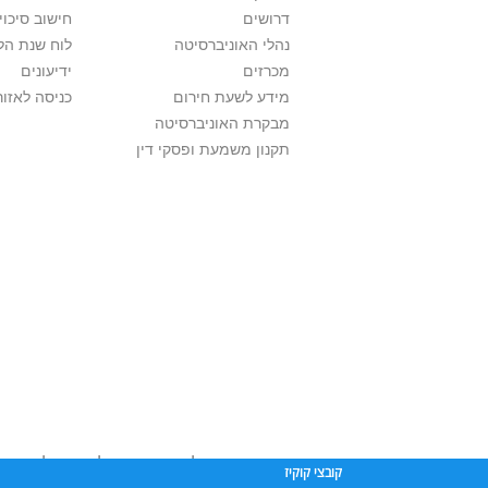
דרושים
חישוב סיכוי
נהלי האוניברסיטה
לוח שנת הל
מכרזים
ידיעונים
מידע לשעת חירום
כניסה לאזור
מבקרת האוניברסיטה
תקנון משמעת ופסקי דין
אוניברסיטת תל אביב עושה כל מאמץ לכבד זכוי
קובצי קוקיז
שנעשה בתכנים אלה לדעתך מפר זכויות
יש לפ