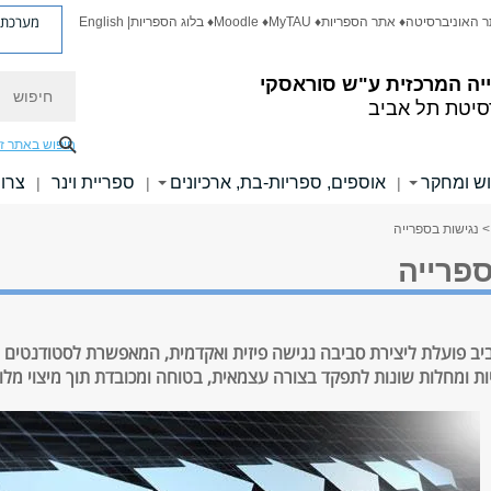
מערכת פ
ר האוניברסיטה
♦ אתר הספריות
♦ MyTAU
♦ Moodle
♦ בלוג הספריות
| English
חיפוש
יה המרכזית
ע"ש סוראסקי
סיטת תל אביב
חיפוש באתר ז
ש ומחקר
אוספים, ספריות-בת, ארכיונים
ספריית וינר
צרו
|
|
|
> נגישות בספרייה
ספרייה
יב פועלת ליצירת סביבה נגישה פיזית ואקדמית, המאפשרת לסטודנטים 
יות ומחלות שונות לתפקד בצורה עצמאית, בטוחה ומכובדת תוך מיצוי מלוא