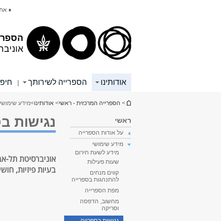
תוכן
תפריט
♦ את
עליון
ראשי
הספרי
אוניבר
אודותינו
הספרייה לשירותך
חיפו
|
הינך נמצא כאן
>
הספרייה המרכזית - ראשי
>
אודותינו
>
מידע שימושי
נגישות ב
ראשי
על אודות הספרייה
מידע שימושי
מידע לשעת חירום
אוניברסיטת תל-אב
שעות פעילות
בעיות פיזיות, חוש
קווים מנחים
להתנהגות בספרייה
מפת הספרייה
מחשוב, הדפסה
וסריקה
נגישות בספרייה