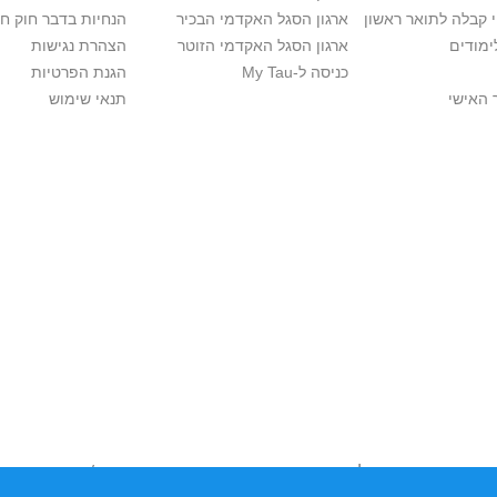
י קבלה לתואר ראשון
ארגון הסגל האקדמי הבכיר
הנחיות בדבר חוק ח
ימודים
ארגון הסגל האקדמי הזוטר
הצהרת נגישות
כניסה ל-My Tau
הגנת הפרטיות
 האישי
תנאי שימוש
ות יוצרים. אם בבעלותך זכויות יוצרים בתכנים שנמצאים פה ו/או השימוש
נות למערכת הפניות >>