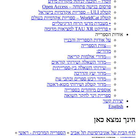
זוטרו – תוכנה לניהול מקורות מידע
פרסום בגישה פתוחה – Open Access
קטלוג ULI – ספריות אקדמיות בישראל
קטלוג WorldCat – ספריות אקדמיות בעולם
• מעבדת מדעי הרוח הדיגיטליים
• פרויקט TAU XR למציאות מדומה
אודות הספרייה
על אודות הספרייה והבניין
—צוות הספרייה
מדורים:
—מדורי אולמות קריאה
—מדור השאלה ושירותי קוראים
—שירותי השאלה בין-ספרייתית
—מדור יעץ והדרכה
—מדור רכש ספרים וכתבי עת
—מדור קטלוג ושירותי מטא-דאטה
אוספים מיוחדים בספרייה
ספריית וינר לחקר השואה
יצירת קשר
English
הינך נמצא כאן
לדף הבית של אוניברסיטת תל אביב
»
הספרייה המרכזית - ראשי
»