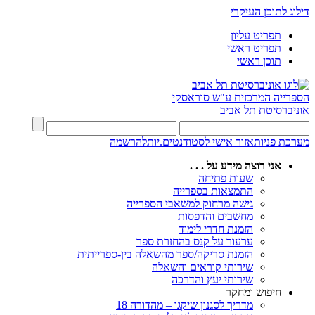
דילוג לתוכן העיקרי
תפריט עליון
תפריט ראשי
תוכן ראשי
הספרייה המרכזית
ע"ש סוראסקי
אוניברסיטת תל אביב
מערכת פניות
אזור אישי לסטודנטים.יות
להרשמה
אני רוצה מידע על . . .
שעות פתיחה
התמצאות בספרייה
גישה מרחוק למשאבי הספרייה
מחשבים והדפסות
הזמנת חדרי לימוד
ערעור על קנס בהחזרת ספר
הזמנת סריקה/ספר מהשאלה בין-ספרייתית
שירותי קוראים והשאלה
שירותי יעץ והדרכה
חיפוש ומחקר
מדריך לסגנון שיקגו – מהדורה 18