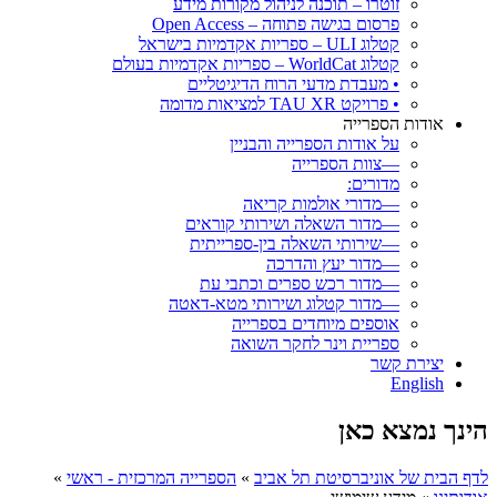
זוטרו – תוכנה לניהול מקורות מידע
פרסום בגישה פתוחה – Open Access
קטלוג ULI – ספריות אקדמיות בישראל
קטלוג WorldCat – ספריות אקדמיות בעולם
• מעבדת מדעי הרוח הדיגיטליים
• פרויקט TAU XR למציאות מדומה
אודות הספרייה
על אודות הספרייה והבניין
—צוות הספרייה
מדורים:
—מדורי אולמות קריאה
—מדור השאלה ושירותי קוראים
—שירותי השאלה בין-ספרייתית
—מדור יעץ והדרכה
—מדור רכש ספרים וכתבי עת
—מדור קטלוג ושירותי מטא-דאטה
אוספים מיוחדים בספרייה
ספריית וינר לחקר השואה
יצירת קשר
English
הינך נמצא כאן
לדף הבית של אוניברסיטת תל אביב
»
הספרייה המרכזית - ראשי
»