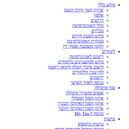
מידע כללי
יצירת קשר ודרכי הגעה
אלפון
דרושים
נהלי האוניברסיטה
מכרזים
מידע לשעת חירום
מבקרת האוניברסיטה
תקנון משמעת ופסקי דין
לימודים
רישום לאוניברסיטה
מידע למתעניינים בלימודים
חישוב סיכויי קבלה לתואר ראשון
לוח שנת הלימודים
ידיעונים
כניסה לאזור האישי
סגל ומינהלה
אגפים ומשרדי מינהלה
ארגון הסגל המנהלי
ארגון הסגל האקדמי הבכיר
ארגון הסגל האקדמי הזוטר
כניסה ל-My Tau
נגישות
נגישות בקמפוס