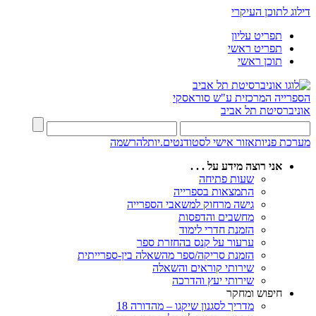
דילוג לתוכן העיקרי
תפריט עליון
תפריט ראשי
תוכן ראשי
הספרייה המרכזית
ע"ש סוראסקי
אוניברסיטת תל אביב
מערכת פניות
אזור אישי לסטודנטים.יות
להרשמה
אני רוצה מידע על . . .
שעות פתיחה
התמצאות בספרייה
גישה מרחוק למשאבי הספרייה
מחשבים והדפסות
הזמנת חדרי לימוד
ערעור על קנס בהחזרת ספר
הזמנת סריקה/ספר מהשאלה בין-ספרייתית
שירותי קוראים והשאלה
שירותי יעץ והדרכה
חיפוש ומחקר
מדריך לסגנון שיקגו – מהדורה 18