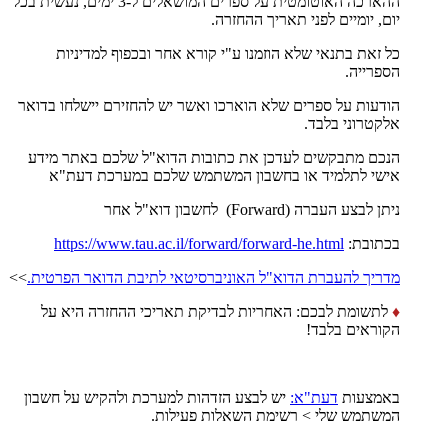
ההארכה האוטומטית על ספרים המושאלים ל-3 ימים, נעשית בכל
יום, יומיים לפני תאריך ההחזרה.
כל זאת בתנאי שלא הוזמנו ע"י קורא אחר ובכפוף למדיניות
הספרייה.
הודעות על ספרים שלא הוארכו ואשר יש להחזירם יישלחו בדואר
אלקטרוני בלבד.
הנכם מתבקשים לעדכן את כתובות הדוא"ל שלכם באתר מידע
אישי לתלמיד או בחשבון המשתמש שלכם במערכת דעת"א
ניתן לבצע העברה (Forward) לחשבון דוא"ל אחר ​
בכתובת:
https://www.tau.ac.il/forward/forward-he.html
מדריך להעברת הדוא"ל האוניברסיטאי לתיבת הדואר הפרטית.
>>
♦
לתשומת לבכם: האחריות לבדיקת תאריכי ההחזרה היא על
הקוראים בלבד!
באמצעות
דעת"א:
יש לבצע הזדהות למערכת ולהקיש על חשבון
המשתמש שלי > רשימת השאלות פעילות.