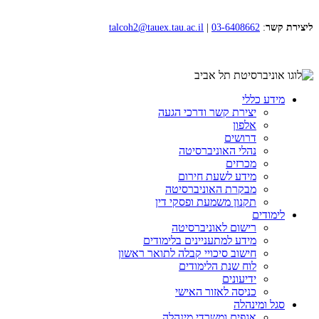
ליצירת קשר
:
03-6408662
|
talcoh2@tauex.tau.ac.il
מידע כללי
יצירת קשר ודרכי הגעה
אלפון
דרושים
נהלי האוניברסיטה
מכרזים
מידע לשעת חירום
מבקרת האוניברסיטה
תקנון משמעת ופסקי דין
לימודים
רישום לאוניברסיטה
מידע למתעניינים בלימודים
חישוב סיכויי קבלה לתואר ראשון
לוח שנת הלימודים
ידיעונים
כניסה לאזור האישי
סגל ומינהלה
אגפים ומשרדי מינהלה