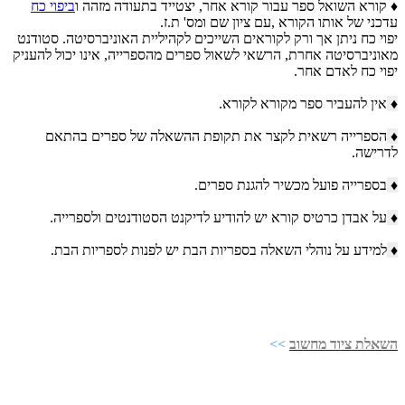
♦ קורא השואל ספר עבור קורא אחר, יצטייד בתעודה מזהה ו
ביפוי כח
עדכני של אותו הקורא ,עם ציון שם ומס' ת.ז.
יפוי כח ניתן אך ורק לקוראים השייכים לקהיליית האוניברסיטה. סטודנט
מאוניברסיטה אחרת, הרשאי לשאול ספרים מהספרייה, אינו יכול להעניק
יפוי כח לאדם אחר.
♦
אין להעביר ספר מקורא לקורא.
♦
הספרייה רשאית לקצר את תקופת ההשאלה של ספרים בהתאם
לדרישה.
♦
בספרייה פועל מכשיר להגנת ספרים.
♦
על אבדן כרטיס קורא יש להודיע לדיקנט הסטודנטים ולספרייה.
♦
למידע על נוהלי השאלה בספריות הבת יש לפנות לספריות הבת.
השאלת ציוד מחשוב
>>