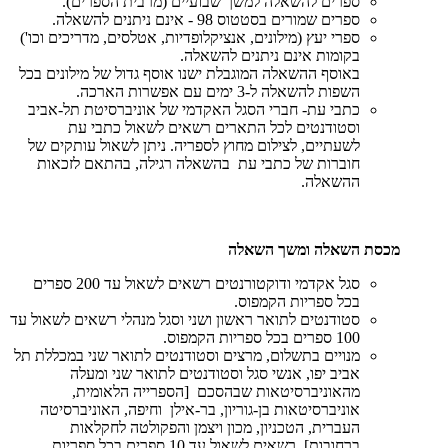
ספרים להשאלה למשך שבועיים (מרבית הספרים).
ספרים שמורים בסטטוס 98 - אינם ניתנים להשאלה.
ספרי יעץ (מילונים, אנציקלופדיות, אטלסים, מדריכים וכו')
בקומות אינם ניתנים להשאלה.
באוסף ההשאלה המוגבלת ישנו אוסף גדול של מילונים בכל
השפות להשאלה ל-3 ימים עם אפשרות הארכה.
כתבי עת- חברי הסגל האקדמי של אוניברסיטת תל-אביב
וסטודנטים לכל התארים רשאים לשאול כתבי עת
לשעתיים, לצילום מחוץ לספריה. ניתן לשאול עותקים של
חוברות של כתבי עת בהשאלה רגילה, בהתאם לזכאות
ההשאלה.
מכסת השאלה ומשך השאלה
סגל אקדמי ודוקטורנטים רשאים לשאול עד 200 ספרים
בכל ספריות הקמפוס.
סטודנטים לתואר ראשון ושני וסגל מנהלי רשאים לשאול עד
100 ספרים בכל ספריות הקמפוס.
מנויים בתשלום, מרצים וסטודנטים לתואר שני במכללת תל
אביב יפו, אנשי סגל וסטודנטים לתואר שני ומעלה
מהאוניברסיטאות שבהסכם [הספרייה הלאומית,
אוניברסיטאות בן-גוריון, בר-אילן וחיפה, האוניברסיטה
העברית, הטכניון, מכון ויצמן והפקולטה לחקלאות
ברחובות], רשאים לשאול עד 10 ספרים בכל ספריות