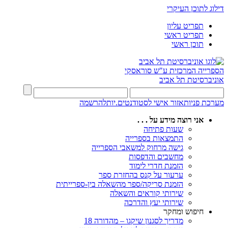
דילוג לתוכן העיקרי
תפריט עליון
תפריט ראשי
תוכן ראשי
הספרייה המרכזית
ע"ש סוראסקי
אוניברסיטת תל אביב
מערכת פניות
אזור אישי לסטודנטים.יות
להרשמה
אני רוצה מידע על . . .
שעות פתיחה
התמצאות בספרייה
גישה מרחוק למשאבי הספרייה
מחשבים והדפסות
הזמנת חדרי לימוד
ערעור על קנס בהחזרת ספר
הזמנת סריקה/ספר מהשאלה בין-ספרייתית
שירותי קוראים והשאלה
שירותי יעץ והדרכה
חיפוש ומחקר
מדריך לסגנון שיקגו – מהדורה 18