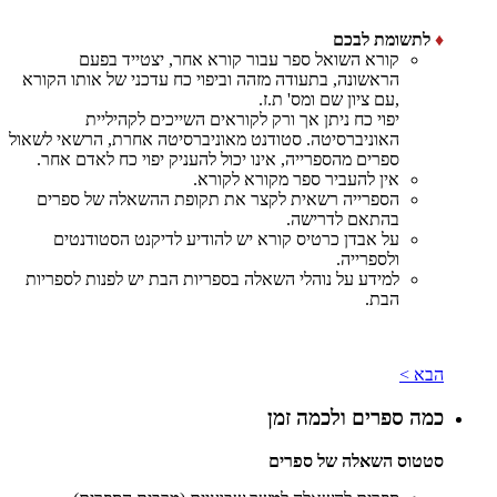
♦
לתשומת לבכם
קורא השואל ספר עבור קורא אחר, יצטייד בפעם
הראשונה, בתעודה מזהה וביפוי כח עדכני של אותו הקורא
,עם ציון שם ומס' ת.ז.
יפוי כח ניתן אך ורק לקוראים השייכים לקהיליית
האוניברסיטה. סטודנט מאוניברסיטה אחרת, הרשאי לשאול
ספרים מהספרייה, אינו יכול להעניק יפוי כח לאדם אחר.
אין להעביר ספר מקורא לקורא.
הספרייה רשאית לקצר את תקופת ההשאלה של ספרים
בהתאם לדרישה.
על אבדן כרטיס קורא יש להודיע לדיקנט הסטודנטים
ולספרייה.
למידע על נוהלי השאלה בספריות הבת יש לפנות לספריות
הבת.
הבא >
כמה ספרים ולכמה זמן
סטטוס השאלה של ספרים