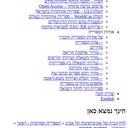
זוטרו – תוכנה לניהול מקורות מידע
פרסום בגישה פתוחה – Open Access
קטלוג ULI – ספריות אקדמיות בישראל
קטלוג WorldCat – ספריות אקדמיות בעולם
• מעבדת מדעי הרוח הדיגיטליים
• פרויקט TAU XR למציאות מדומה
אודות הספרייה
על אודות הספרייה והבניין
—צוות הספרייה
מדורים:
—מדורי אולמות קריאה
—מדור השאלה ושירותי קוראים
—שירותי השאלה בין-ספרייתית
—מדור יעץ והדרכה
—מדור רכש ספרים וכתבי עת
—מדור קטלוג ושירותי מטא-דאטה
אוספים מיוחדים בספרייה
ספריית וינר לחקר השואה
יצירת קשר
English
הינך נמצא כאן
לדף הבית של אוניברסיטת תל אביב
»
הספרייה המרכזית - ראשי
»