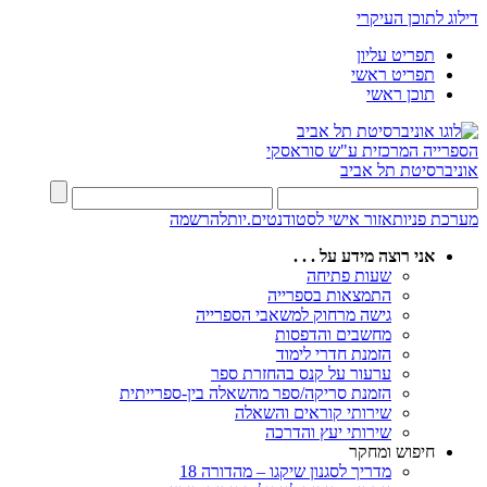
דילוג לתוכן העיקרי
תפריט עליון
תפריט ראשי
תוכן ראשי
הספרייה המרכזית
ע"ש סוראסקי
אוניברסיטת תל אביב
מערכת פניות
אזור אישי לסטודנטים.יות
להרשמה
אני רוצה מידע על . . .
שעות פתיחה
התמצאות בספרייה
גישה מרחוק למשאבי הספרייה
מחשבים והדפסות
הזמנת חדרי לימוד
ערעור על קנס בהחזרת ספר
הזמנת סריקה/ספר מהשאלה בין-ספרייתית
שירותי קוראים והשאלה
שירותי יעץ והדרכה
חיפוש ומחקר
מדריך לסגנון שיקגו – מהדורה 18