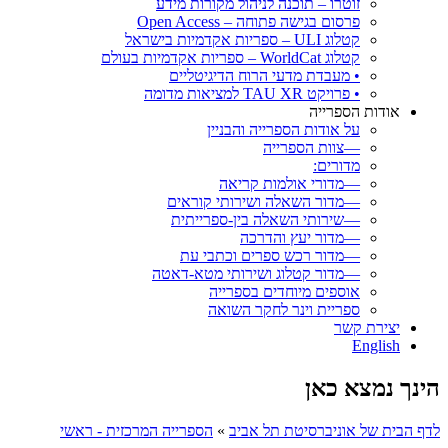
זוטרו – תוכנה לניהול מקורות מידע
פרסום בגישה פתוחה – Open Access
קטלוג ULI – ספריות אקדמיות בישראל
קטלוג WorldCat – ספריות אקדמיות בעולם
• מעבדת מדעי הרוח הדיגיטליים
• פרויקט TAU XR למציאות מדומה
אודות הספרייה
על אודות הספרייה והבניין
—צוות הספרייה
מדורים:
—מדורי אולמות קריאה
—מדור השאלה ושירותי קוראים
—שירותי השאלה בין-ספרייתית
—מדור יעץ והדרכה
—מדור רכש ספרים וכתבי עת
—מדור קטלוג ושירותי מטא-דאטה
אוספים מיוחדים בספרייה
ספריית וינר לחקר השואה
יצירת קשר
English
הינך נמצא כאן
לדף הבית של אוניברסיטת תל אביב
»
הספרייה המרכזית - ראשי