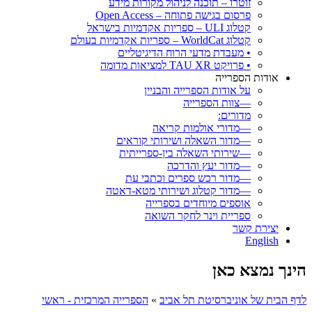
זוטרו – תוכנה לניהול מקורות מידע
פרסום בגישה פתוחה – Open Access
קטלוג ULI – ספריות אקדמיות בישראל
קטלוג WorldCat – ספריות אקדמיות בעולם
• מעבדת מדעי הרוח הדיגיטליים
• פרויקט TAU XR למציאות מדומה
אודות הספרייה
על אודות הספרייה והבניין
—צוות הספרייה
מדורים:
—מדורי אולמות קריאה
—מדור השאלה ושירותי קוראים
—שירותי השאלה בין-ספרייתית
—מדור יעץ והדרכה
—מדור רכש ספרים וכתבי עת
—מדור קטלוג ושירותי מטא-דאטה
אוספים מיוחדים בספרייה
ספריית וינר לחקר השואה
יצירת קשר
English
הינך נמצא כאן
לדף הבית של אוניברסיטת תל אביב
»
הספרייה המרכזית - ראשי