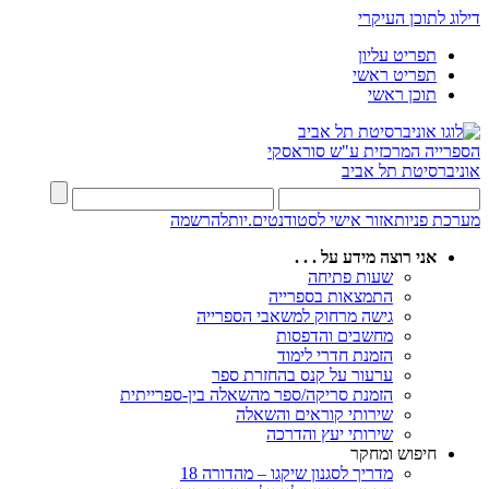
דילוג לתוכן העיקרי
תפריט עליון
תפריט ראשי
תוכן ראשי
הספרייה המרכזית
ע"ש סוראסקי
אוניברסיטת תל אביב
מערכת פניות
אזור אישי לסטודנטים.יות
להרשמה
אני רוצה מידע על . . .
שעות פתיחה
התמצאות בספרייה
גישה מרחוק למשאבי הספרייה
מחשבים והדפסות
הזמנת חדרי לימוד
ערעור על קנס בהחזרת ספר
הזמנת סריקה/ספר מהשאלה בין-ספרייתית
שירותי קוראים והשאלה
שירותי יעץ והדרכה
חיפוש ומחקר
מדריך לסגנון שיקגו – מהדורה 18