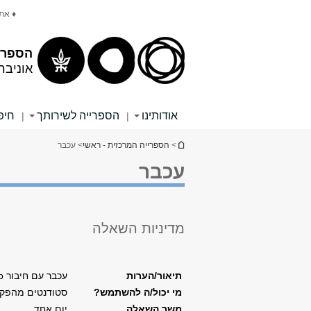
תוכן
תפריט
♦ את
עליון
ראשי
הספרי
אוניבר
אודותינו
הספרייה לשירותך
חיפ
|
|
הינך נמצא כאן
>
הספרייה המרכזית - ראשי
> עכבר
עכבר
מדיניות השאלה
תיאור/הערות
עכבר עם חיבור usb
מי יכול/ה להשתמש?
סטודנטים מהפקו
משך השאלה
יום אחד.