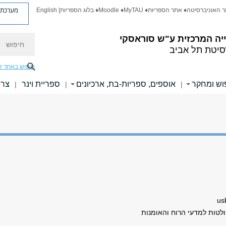
מערכת פ
ר האוניברסיטה
♦ אתר הספריות
♦ MyTAU
♦ Moodle
♦ בלוג הספריות
| English
חיפוש
יה המרכזית
ע"ש סוראסקי
סיטת תל אביב
חיפוש באתר ז
וש ומחקר
אוספים, ספריות-בת, ארכיונים
ספריית וינר
צרו
|
|
|
לטות למדעי הרוח והאומנות