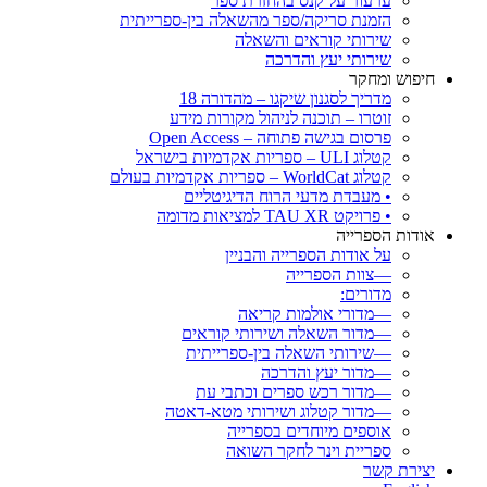
ערעור על קנס בהחזרת ספר
הזמנת סריקה/ספר מהשאלה בין-ספרייתית
שירותי קוראים והשאלה
שירותי יעץ והדרכה
חיפוש ומחקר
מדריך לסגנון שיקגו – מהדורה 18
זוטרו – תוכנה לניהול מקורות מידע
פרסום בגישה פתוחה – Open Access
קטלוג ULI – ספריות אקדמיות בישראל
קטלוג WorldCat – ספריות אקדמיות בעולם
• מעבדת מדעי הרוח הדיגיטליים
• פרויקט TAU XR למציאות מדומה
אודות הספרייה
על אודות הספרייה והבניין
—צוות הספרייה
מדורים:
—מדורי אולמות קריאה
—מדור השאלה ושירותי קוראים
—שירותי השאלה בין-ספרייתית
—מדור יעץ והדרכה
—מדור רכש ספרים וכתבי עת
—מדור קטלוג ושירותי מטא-דאטה
אוספים מיוחדים בספרייה
ספריית וינר לחקר השואה
יצירת קשר