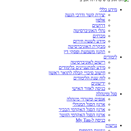
מידע כללי
יצירת קשר ודרכי הגעה
אלפון
דרושים
נהלי האוניברסיטה
מכרזים
מידע לשעת חירום
מבקרת האוניברסיטה
תקנון משמעת ופסקי דין
לימודים
רישום לאוניברסיטה
מידע למתעניינים בלימודים
חישוב סיכויי קבלה לתואר ראשון
לוח שנת הלימודים
ידיעונים
כניסה לאזור האישי
סגל ומינהלה
אגפים ומשרדי מינהלה
ארגון הסגל המנהלי
ארגון הסגל האקדמי הבכיר
ארגון הסגל האקדמי הזוטר
כניסה ל-My Tau
נגישות
נגישות בקמפוס