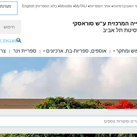
מערכת פ
ר האוניברסיטה
♦ אתר הספריות
♦ MyTAU
♦ Moodle
♦ בלוג הספריות
| English
חיפוש
יה המרכזית
ע"ש סוראסקי
סיטת תל אביב
חיפוש באתר ז
וש ומחקר
אוספים, ספריות-בת, ארכיונים
ספריית וינר
צרו
|
|
|