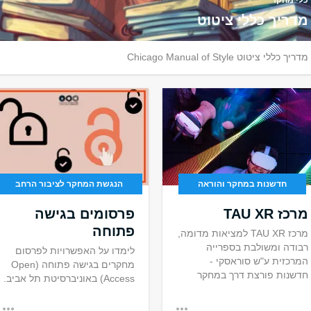
כלי מחקר
מדריך כללי ציטוט
מדריך כללי ציטוט Chicago Manual of Style
חדשנות במחקר והוראה
הנגשת המחקר לציבור הרחב
מרכז TAU XR
פרסומים בגישה
פתוחה
מרכז TAU XR למציאות מדומה,
רבודה ומשולבת בספרייה
לימדו על האפשרויות לפרסום
המרכזית ע"ש סוראסקי -
מחקרים בגישה פתוחה (Open
חדשנות פורצת דרך במחקר
Access) באוניברסיטת תל אביב.
ובהוראה.