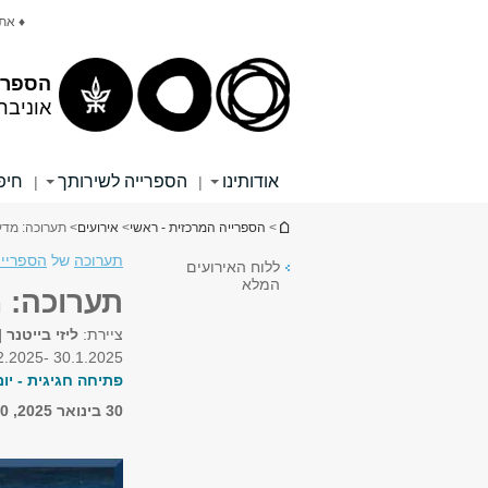
תוכן
תפריט
♦ את
עליון
ראשי
הספרי
אוניבר
אודותינו
הספרייה לשירותך
חיפ
|
|
הינך נמצא כאן
>
הספרייה המרכזית - ראשי
>
אירועים
> תערוכה: מדע
תערוכה
של
הספרייה
ללוח האירועים
המלא
תערוכה: מ
ציירת:
ליזי בייטנר 
30.1.2025 -27.2.2025
פתיחה חגיגית - יום ג', 4.2 |
30 בינואר 2025, 8:30