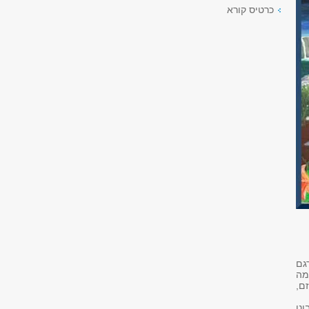
כרטיס קורא
גם
מה
ם,
נן