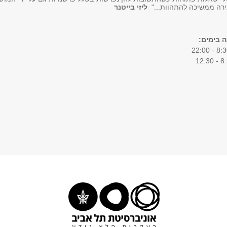
ירה ממשיכה להתהוות..."
ליזי בייטנר
 בימים: