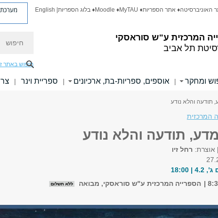
מערכת פ
ר האוניברסיטה
♦ אתר הספריות
♦ MyTAU
♦ Moodle
♦ בלוג הספריות
| English
חיפוש
יה המרכזית
ע"ש סוראסקי
סיטת תל אביב
חיפוש באתר ז
וש ומחקר
אוספים, ספריות-בת, ארכיונים
ספריית וינר
צרו
|
|
|
, תודעה והלא נודע
 המרכזית
דע, תודעה והלא נודע
|
אוצרת:
רחל זיו
 18:00
הספרייה המרכזית ע"ש סוראסקי, מבואה
ללא תשלום