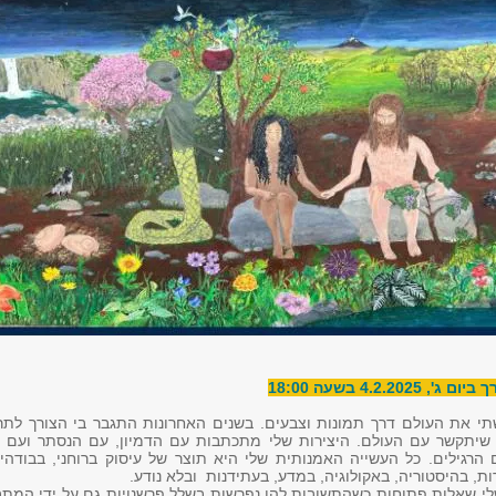
4.2.20 בשעה 18:00
תי את העולם דרך תמונות וצבעים. בשנים האחרונות התגבר בי הצורך לתר
שיתקשר עם העולם. היצירות שלי מתכתבות עם הדמיון, עם הנסתר ועם 
הרגילים. כל העשייה האמנותית שלי היא תוצר של עיסוק ברוחני, בבודהיז
, בהיסטוריה, באקולוגיה, במדע, בעתידנות ובלא נודע.
שלי שאלות פתוחות כשהתשובות להן נפרשות בשלל פרשנויות גם על ידי המתבו