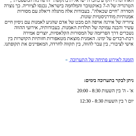
האחרונות - הקרע בחברה ישראלית בתקופת "הרפורמה המשפטית",
הטרגדיה של ה-7 באוקטובר והמלחמה בישראל, נכנסו לציוריה. כך נוצרה
הסדרה "חיים שכאלה". בעבודות אלה מתגלה דיאלוג עם מסורות
אמנותיות מודרניסטיות שונות.
ציוריה של אירנה אויפה הם מבט של אדם שהגיע לאמנות עם ניסיון חיים
עשיר והבנה עמוקה של תולדות האמנות. בעבודותיה, אירועי ההווה
נשברים דרך הפריזמה של המסורות הקלאסיות, יוצרים אמירה
רבת-רבדים על ימינו. האמנית מוצאת מטאפורות חזותיות הקושרות בין
אישי לציבורי, בין עבר להווה, בין תקווה לחרדה, המאפיינים את תקופתנו.
הזמנה לאירוע פתיחה של התערוכה
»
ניתן לבקר בתערוכה בימים:
א' - ה' בין השעות 8:30 - 20:00
יום ו' בין השעות 8:30 - 12:30