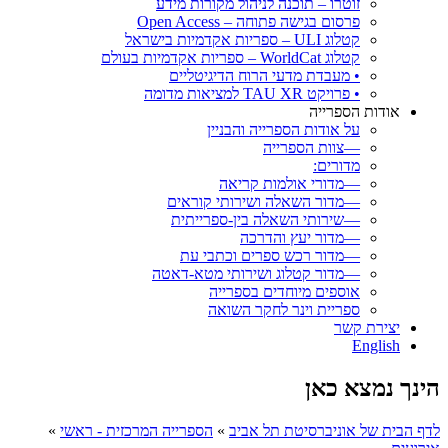
זוטרו – תוכנה לניהול מקורות מידע
פרסום בגישה פתוחה – Open Access
קטלוג ULI – ספריות אקדמיות בישראל
קטלוג WorldCat – ספריות אקדמיות בעולם
• מעבדת מדעי הרוח הדיגיטליים
• פרויקט TAU XR למציאות מדומה
אודות הספרייה
על אודות הספרייה והבניין
—צוות הספרייה
מדורים:
—מדורי אולמות קריאה
—מדור השאלה ושירותי קוראים
—שירותי השאלה בין-ספרייתית
—מדור יעץ והדרכה
—מדור רכש ספרים וכתבי עת
—מדור קטלוג ושירותי מטא-דאטה
אוספים מיוחדים בספרייה
ספריית וינר לחקר השואה
יצירת קשר
English
הינך נמצא כאן
לדף הבית של אוניברסיטת תל אביב
»
הספרייה המרכזית - ראשי
»