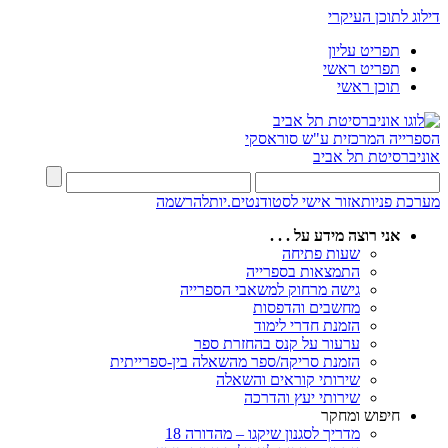
דילוג לתוכן העיקרי
תפריט עליון
תפריט ראשי
תוכן ראשי
הספרייה המרכזית
ע"ש סוראסקי
אוניברסיטת תל אביב
מערכת פניות
אזור אישי לסטודנטים.יות
להרשמה
אני רוצה מידע על . . .
שעות פתיחה
התמצאות בספרייה
גישה מרחוק למשאבי הספרייה
מחשבים והדפסות
הזמנת חדרי לימוד
ערעור על קנס בהחזרת ספר
הזמנת סריקה/ספר מהשאלה בין-ספרייתית
שירותי קוראים והשאלה
שירותי יעץ והדרכה
חיפוש ומחקר
מדריך לסגנון שיקגו – מהדורה 18