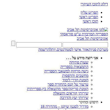
דילוג לתוכן העיקרי
תפריט עליון
תפריט ראשי
תוכן ראשי
הספרייה המרכזית
ע"ש סוראסקי
אוניברסיטת תל אביב
מערכת פניות
אזור אישי לסטודנטים.יות
להרשמה
אני רוצה מידע על . . .
שעות פתיחה
התמצאות בספרייה
גישה מרחוק למשאבי הספרייה
מחשבים והדפסות
הזמנת חדרי לימוד
ערעור על קנס בהחזרת ספר
הזמנת סריקה/ספר מהשאלה בין-ספרייתית
שירותי קוראים והשאלה
שירותי יעץ והדרכה
חיפוש ומחקר
מדריך לסגנון שיקגו – מהדורה 18