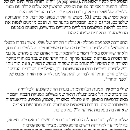
הפסיכולוגי לכינוי "אפופניה ,(Apophenia) “והיא רווחת בחיי היום-יום של
כולנו. תופעה זו אפיינה גם את המפגש הראשון של שלום קוולר עם מגוון
צילומיה של שולי בריסקין, רובם תקריבים מצידו הפנימי של הקיר
האקוסטי שעל כביש 531. מפגש זה הוליד, בסופו של דבר, את התערוכה
שלפניכם, וכך גם אתם, המבקרים בתערוכה זו, הנכם מוזמנים לנסות את
כוחכם לראות בצילומים התלויים כדימויים מוחשיים, השונים בטבעם
מהמשמעות המקורית שניתנה להם.
התערוכה שלפניכם מכילה 20 צילומי תקריב של שולי, אשר נבחרו כבעלי
פוטנציאל גבוה ליצירת דימויים מוחשיים משמעותיים. הצילומים הודפסו,
ולאחר שהוחלט באילו דימויים להתמקד, צייר אותם שלום מחדש על גבי
ההדפסות בעפרונות ובצבעי מרקר. אחד הרעיונות שעמד מאחורי מהלך
היצירה היה הניסיון להתערב כמה שפחות במעשה הציור, וזאת תוך מתן
דגש ליצירת דימויים במלוא מוחשיותם. כך, הצילומים והציורים הודפסו
בגדלים זהים, ונתלו זה לצד זה, וזאת על מנת לחזק את חווית המבט של
"לפני ואחרי".
שולי בריסקין
, אמנית רב־תחומית, בוגרת החוג לקולנוע ולטלוויזיה
באוניברסיטת תל אביב ובעלת תואר שני בשילוב אמנויות הבמה והמסך
מאוניברסיטת בוסטון. היא פועלת כאוצרת, צלמת, במאית, כוריאוגרפית
ופוטותרפיסטית. בחירת הצילומים לתערוכה נבעה מתחושת האימה
שאחזה בה בעקבות אירועי ה־7 באוקטובר.
שלום קוולר,
בוגר המחלקה לעיצוב סביבתי ותעשייתי באקדמיה בצלאל,
בה לימד עד לאחרונה רישום פרספקטיבי. מצייר פרספקטיבות