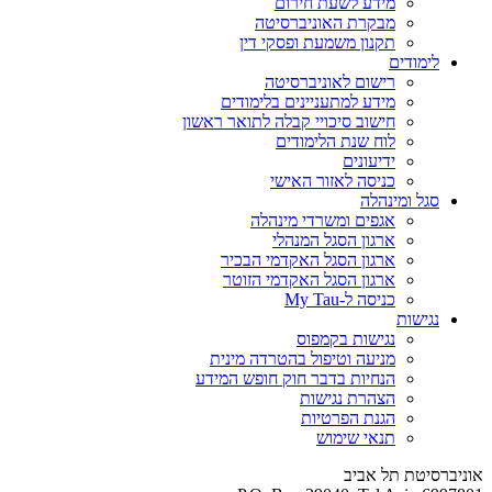
מידע לשעת חירום
מבקרת האוניברסיטה
תקנון משמעת ופסקי דין
לימודים
רישום לאוניברסיטה
מידע למתעניינים בלימודים
חישוב סיכויי קבלה לתואר ראשון
לוח שנת הלימודים
ידיעונים
כניסה לאזור האישי
סגל ומינהלה
אגפים ומשרדי מינהלה
ארגון הסגל המנהלי
ארגון הסגל האקדמי הבכיר
ארגון הסגל האקדמי הזוטר
כניסה ל-My Tau
נגישות
נגישות בקמפוס
מניעה וטיפול בהטרדה מינית
הנחיות בדבר חוק חופש המידע
הצהרת נגישות
הגנת הפרטיות
תנאי שימוש
אוניברסיטת תל אביב