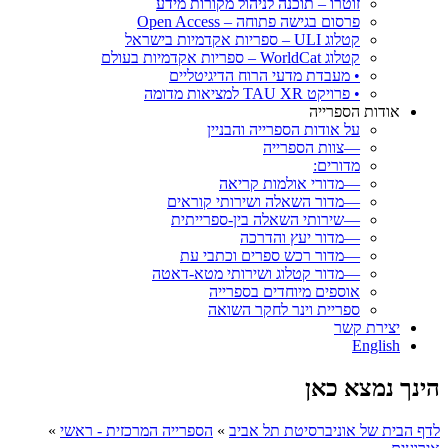
זוטרו – תוכנה לניהול מקורות מידע
פרסום בגישה פתוחה – Open Access
קטלוג ULI – ספריות אקדמיות בישראל
קטלוג WorldCat – ספריות אקדמיות בעולם
• מעבדת מדעי הרוח הדיגיטליים
• פרויקט TAU XR למציאות מדומה
אודות הספרייה
על אודות הספרייה והבניין
—צוות הספרייה
מדורים:
—מדורי אולמות קריאה
—מדור השאלה ושירותי קוראים
—שירותי השאלה בין-ספרייתית
—מדור יעץ והדרכה
—מדור רכש ספרים וכתבי עת
—מדור קטלוג ושירותי מטא-דאטה
אוספים מיוחדים בספרייה
ספריית וינר לחקר השואה
יצירת קשר
English
הינך נמצא כאן
לדף הבית של אוניברסיטת תל אביב
»
הספרייה המרכזית - ראשי
»