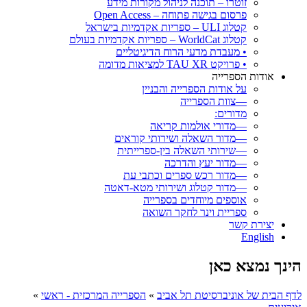
זוטרו – תוכנה לניהול מקורות מידע
פרסום בגישה פתוחה – Open Access
קטלוג ULI – ספריות אקדמיות בישראל
קטלוג WorldCat – ספריות אקדמיות בעולם
• מעבדת מדעי הרוח הדיגיטליים
• פרויקט TAU XR למציאות מדומה
אודות הספרייה
על אודות הספרייה והבניין
—צוות הספרייה
מדורים:
—מדורי אולמות קריאה
—מדור השאלה ושירותי קוראים
—שירותי השאלה בין-ספרייתית
—מדור יעץ והדרכה
—מדור רכש ספרים וכתבי עת
—מדור קטלוג ושירותי מטא-דאטה
אוספים מיוחדים בספרייה
ספריית וינר לחקר השואה
יצירת קשר
English
הינך נמצא כאן
לדף הבית של אוניברסיטת תל אביב
»
הספרייה המרכזית - ראשי
»