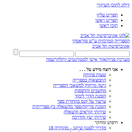
דילוג לתוכן העיקרי
תפריט עליון
תפריט ראשי
תוכן ראשי
הספרייה המרכזית
ע"ש סוראסקי
אוניברסיטת תל אביב
מערכת פניות
אזור אישי לסטודנטים.יות
להרשמה
אני רוצה מידע על . . .
שעות פתיחה
התמצאות בספרייה
גישה מרחוק למשאבי הספרייה
מחשבים והדפסות
הזמנת חדרי לימוד
ערעור על קנס בהחזרת ספר
הזמנת סריקה/ספר מהשאלה בין-ספרייתית
שירותי קוראים והשאלה
שירותי יעץ והדרכה
חיפוש ומחקר
מדריך לסגנון שיקגו – מהדורה 18