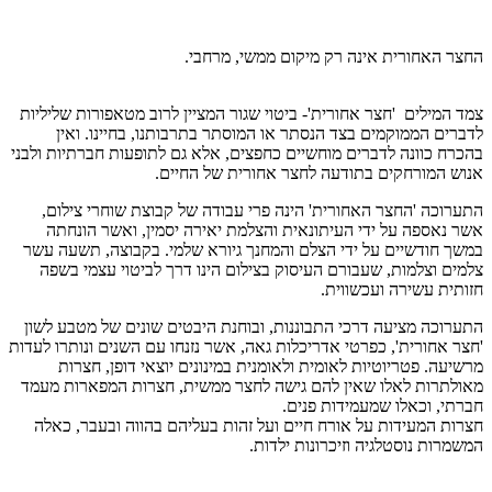
החצר האחורית אינה רק מיקום ממשי, מרחבי.
צמד המילים 'חצר אחורית'- ביטוי שגור המציין לרוב מטאפורות שליליות
לדברים הממוקמים בצד הנסתר או המוסתר בתרבותנו, בחיינו. ואין
בהכרח כוונה לדברים מוחשיים כחפצים, אלא גם לתופעות חברתיות ולבני
אנוש המורחקים בתודעה לחצר אחורית של החיים.
התערוכה 'החצר האחורית' הינה פרי עבודה של קבוצת שוחרי צילום,
אשר נאספה על ידי העיתונאית והצלמת יאירה יסמין, ואשר הונחתה
במשך חודשיים ​על ידי הצלם והמחנך גיורא שלמי. בקבוצה, תשעה עשר
צלמים וצלמות, שעבורם העיסוק בצילום הינו דרך לביטוי עצמי בשפה
חזותית ​עשירה ועכשווית.
התערוכה מציעה דרכי התבוננות, ובוחנת היבטים שונים של מטבע לשון
'חצר אחורית', כפרטי אדריכלות גאה, אשר נזנחו עם השנים ונותרו לעדות
מרשיעה. פטריוטיות לאומית ולאומנית במינונים יוצאי דופן, חצרות
מאולתרות לאלו שאין להם גישה לחצר ממשית, חצרות המפארות מעמד
חברתי, וכאלו שמעמידות פנים.
​​חצרות המעידות על אורח חיים ועל זהות בעליהם בהווה ובעבר, כאלה
המשמרות נוסטלגיה וזיכרונות ילדות.