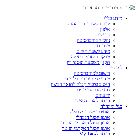
מידע כללי
יצירת קשר ודרכי הגעה
אלפון
דרושים
נהלי האוניברסיטה
מכרזים
מידע לשעת חירום
מבקרת האוניברסיטה
תקנון משמעת ופסקי דין
לימודים
רישום לאוניברסיטה
מידע למתעניינים בלימודים
חישוב סיכויי קבלה לתואר ראשון
לוח שנת הלימודים
ידיעונים
כניסה לאזור האישי
סגל ומינהלה
אגפים ומשרדי מינהלה
ארגון הסגל המנהלי
ארגון הסגל האקדמי הבכיר
ארגון הסגל האקדמי הזוטר
כניסה ל-My Tau