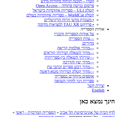
זוטרו – תוכנה לניהול מקורות מידע
פרסום בגישה פתוחה – Open Access
קטלוג ULI – ספריות אקדמיות בישראל
קטלוג WorldCat – ספריות אקדמיות בעולם
• מעבדת מדעי הרוח הדיגיטליים
• פרויקט TAU XR למציאות מדומה
אודות הספרייה
על אודות הספרייה והבניין
—צוות הספרייה
מדורים:
—מדורי אולמות קריאה
—מדור השאלה ושירותי קוראים
—שירותי השאלה בין-ספרייתית
—מדור יעץ והדרכה
—מדור רכש ספרים וכתבי עת
—מדור קטלוג ושירותי מטא-דאטה
אוספים מיוחדים בספרייה
ספריית וינר לחקר השואה
יצירת קשר
English
הינך נמצא כאן
לדף הבית של אוניברסיטת תל אביב
»
הספרייה המרכזית - ראשי
»