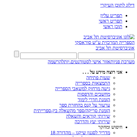
דילוג לתוכן העיקרי
תפריט עליון
תפריט ראשי
תוכן ראשי
הספרייה המרכזית
ע"ש סוראסקי
אוניברסיטת תל אביב
מערכת פניות
אזור אישי לסטודנטים.יות
להרשמה
אני רוצה מידע על . . .
שעות פתיחה
התמצאות בספרייה
גישה מרחוק למשאבי הספרייה
מחשבים והדפסות
הזמנת חדרי לימוד
ערעור על קנס בהחזרת ספר
הזמנת סריקה/ספר מהשאלה בין-ספרייתית
שירותי קוראים והשאלה
שירותי יעץ והדרכה
חיפוש ומחקר
מדריך לסגנון שיקגו – מהדורה 18