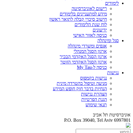
לימודים
רישום לאוניברסיטה
מידע למתעניינים בלימודים
חישוב סיכויי קבלה לתואר ראשון
לוח שנת הלימודים
ידיעונים
כניסה לאזור האישי
סגל ומינהלה
אגפים ומשרדי מינהלה
ארגון הסגל המנהלי
ארגון הסגל האקדמי הבכיר
ארגון הסגל האקדמי הזוטר
כניסה ל-My Tau
נגישות
נגישות בקמפוס
מניעה וטיפול בהטרדה מינית
הנחיות בדבר חוק חופש המידע
הצהרת נגישות
הגנת הפרטיות
תנאי שימוש
אוניברסיטת תל אביב
P.O. Box 39040, Tel Aviv 6997801