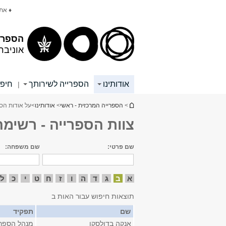
תוכן
תפריט
♦ את
עליון
ראשי
הספרי
אוניבר
אודותינו
הספרייה לשירותך
חיפו
|
הינך נמצא כאן
>
הספרייה המרכזית - ראשי
>
אודותינו
>
על אודות הס
צוות הספרייה - רשימה
שם פרטי:
שם משפחה:
א
ב
ג
ד
ה
ו
ז
ח
ט
י
כ
ל
תוצאות חיפוש עבור האות ב
שם
תפקיד
אנקה בדולסקו
מנהל הספרי