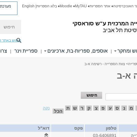
מערכת פ
ר האוניברסיטה
♦ אתר הספריות
♦ MyTAU
♦ Moodle
♦ בלוג הספריות
| English
חיפוש
יה המרכזית
ע"ש סוראסקי
סיטת תל אביב
חיפוש באתר ז
ש ומחקר
אוספים, ספריות-בת, ארכיונים
ספריית וינר
צרו
|
|
|
פרייה
> צוות הספרייה - רשימה א-ב
 א-ב
מ
נ
ס
ע
פ
צ
ק
ר
ש
ת
נקה
הכל
טלפון
פקס
דוא"ל
יה
03-6406891