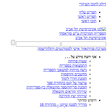
דילוג לתוכן העיקרי
תפריט עליון
תפריט ראשי
תוכן ראשי
הספרייה המרכזית
ע"ש סוראסקי
אוניברסיטת תל אביב
מערכת פניות
אזור אישי לסטודנטים.יות
להרשמה
אני רוצה מידע על . . .
שעות פתיחה
התמצאות בספרייה
גישה מרחוק למשאבי הספרייה
מחשבים והדפסות
הזמנת חדרי לימוד
ערעור על קנס בהחזרת ספר
הזמנת סריקה/ספר מהשאלה בין-ספרייתית
שירותי קוראים והשאלה
שירותי יעץ והדרכה
חיפוש ומחקר
מדריך לסגנון שיקגו – מהדורה 18