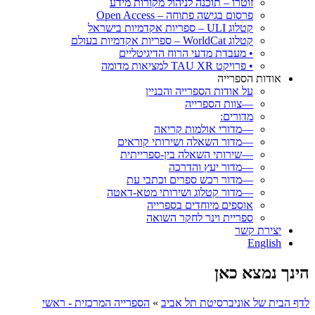
זוטרו – תוכנה לניהול מקורות מידע
פרסום בגישה פתוחה – Open Access
קטלוג ULI – ספריות אקדמיות בישראל
קטלוג WorldCat – ספריות אקדמיות בעולם
• מעבדת מדעי הרוח הדיגיטליים
• פרויקט TAU XR למציאות מדומה
אודות הספרייה
על אודות הספרייה והבניין
—צוות הספרייה
מדורים:
—מדורי אולמות קריאה
—מדור השאלה ושירותי קוראים
—שירותי השאלה בין-ספרייתית
—מדור יעץ והדרכה
—מדור רכש ספרים וכתבי עת
—מדור קטלוג ושירותי מטא-דאטה
אוספים מיוחדים בספרייה
ספריית וינר לחקר השואה
יצירת קשר
English
הינך נמצא כאן
לדף הבית של אוניברסיטת תל אביב
»
הספרייה המרכזית - ראשי