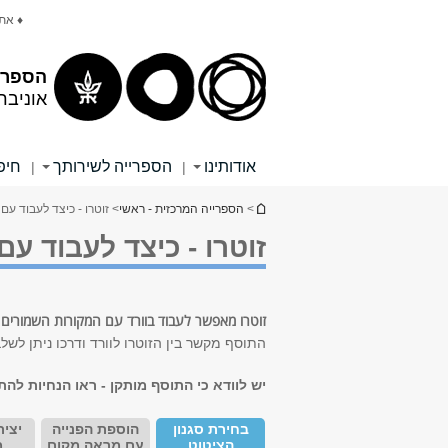
תוכן
תפריט
♦ את
עליון
ראשי
הספרי
אוניבר
אודותינו
הספרייה לשירותך
חיפ
|
|
הינך נמצא כאן
>
הספרייה המרכזית - ראשי
> זוטרו - כיצד לעבוד עם הת
זוטרו - כיצד לעבוד עם ה
זוטרו מאפשר לעבוד בוורד עם המקורות השמורים 
התוסף מקשר בין הזוטרו לוורד ודרכו ניתן לשלב
יש לוודא כי התוסף מותקן - ראו הנחיות לה
בחירת סגנון
הוספת הפנייה
יצי
הציטוט
עם מראה מקום
מ