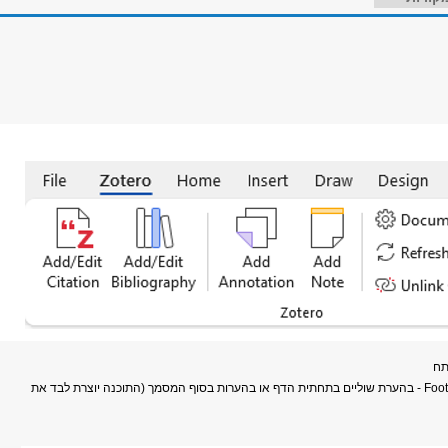
תח
נבחר את מיקום מראה המקום: Footnote/Endnote - בהערת שוליים בתחתית הדף או בהערות בסוף המסמך (התוכנה יוצרת לבד את