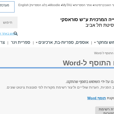
מערכת פ
ר האוניברסיטה
♦ אתר הספריות
♦ MyTAU
♦ Moodle
♦ בלוג הספריות
| English
חיפוש
יה המרכזית
ע"ש סוראסקי
סיטת תל אביב
חיפוש באתר ז
וש ומחקר
אוספים, ספריות-בת, ארכיונים
ספריית וינר
צרו
|
|
|
וסף ל-Word
תוסף ל-Word
בו על-ידי השימוש בתוסף שהתקנו.
 הפניות, הערות שולייים וליצור רשימת מקורות לפי סגנונות ציטוט שונים.
תקנת
תוסף Word
רת רשימת
קורות