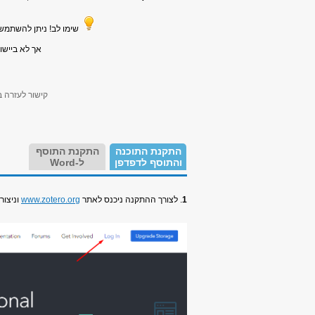
שימו לב! ניתן להשתמש בתוכנה גם
אך לא ביישומי OpenOffice או Office 365 אונליין ש
קישור לעזרה ב
התקנת התוכנה
התקנת התוסף
והתוסף לדפדפן
ל-Word
1
. לצורך ההתקנה ניכנס לאתר
www.zotero.org
וניצור 