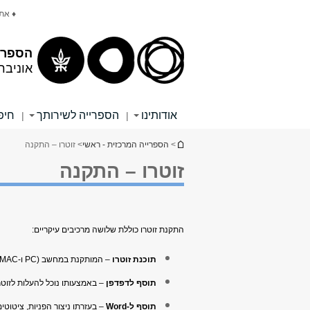
תוכן
תפריט
♦ את
עליון
ראשי
הספרי
אוניבר
אודותינו
הספרייה לשירותך
חיפ
|
|
הינך נמצא כאן
>
הספרייה המרכזית - ראשי
> זוטרו – התקנה
זוטרו – התקנה
התקנת זוטרו כוללת שלושה מרכיבים עיקריים:
תוכנת זוטרו
– המותקנת במחשב (PC ו-MAC) בה ננהל ונארגן את כל מקורות המידע שלנו
תוסף לדפדפן
– באמצעותו נוכל להעלות לזוטר
תוסף ל-Word
– בעזרתו ניצור הפניות, ציטוטי