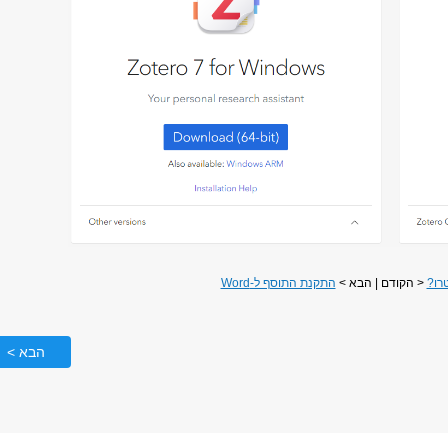
טרו?
< הקודם | הבא >
התקנת התוסף ל-Word
הבא >