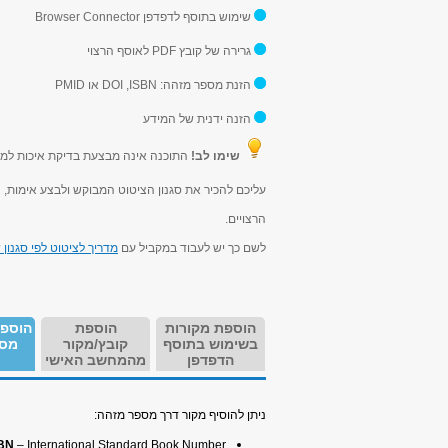
שימוש בתוסף לדפדפן Browser Connector
גרירה של קובץ PDF לאוסף הרצוי
הזנת מספר מזהה: DOI ,ISBN או PMID
הזנה ידנית של המידע
שימו לב!
התוכנה אינה מבצעת בדיקת איכות למי
עליכם להכיר את סגנון הציטוט המבוקש ולבצע אימות, 
הרצויים.
לשם כך יש לעבוד במקביל עם
מדריך לציטוט לפי סגנון 
הוספת מקורות
הוספת
הוספת
בשימוש בתוסף
קובץ/מקור
מספ
הדפדפן
מהמחשב האישי
ניתן להוסיף מקור דרך מספר מזהה:
– International Standard Book Number – מספר מזהה של ספר בעל 10 או 13 ספרות
SBN