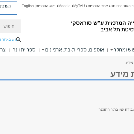
מערכת פ
ר האוניברסיטה
♦ אתר הספריות
♦ MyTAU
♦ Moodle
♦ בלוג הספריות
| English
חיפוש
יה המרכזית
ע"ש סוראסקי
סיטת תל אביב
חיפוש באתר ז
וש ומחקר
אוספים, ספריות-בת, ארכיונים
ספריית וינר
צרו
|
|
|
 מידע
 מידע