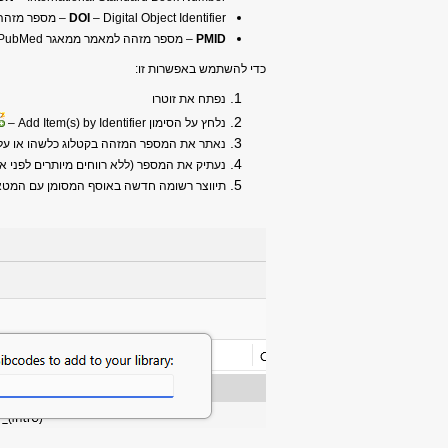
– Digital Object Identifier – מספר מזהה של מאמר או של פרק מספר הנראה כמו כתובת URL ומכיל ספרות ואותיות
DOI
PMID
– מספר מזהה למאמר ממאגר PubMed בתחומי הרפואה
כדי להשתמש באפשרות זו:
נפתח את זוטרו
נלחץ על הסימון Add Item(s) by Identifier –
נאתר את המספר המזהה בקטלוג כלשהו או על י
נעתיק את המספר (ללא רווחים מיותרים לפני או 
תיווצר רשומה חדשה באוסף המסומן עם המטא