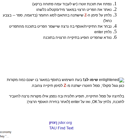
נפתח את תוכנת זוטרו (יש לעבוד עמה פתוחה ברקע)
נאתר את הפריט הרצוי במאגר מידע/קטלוג כלשהו
–
נלחץ על סימן ה-
Z
שישתנה בהתאם לסוג החומר (בדוגמה, ספר
בצבע
כחול)
נבחר את התיקייה/אוסף בה נרצה שיישמר הפריט בתוכנה מהתפריט
נלחץ enter
נוודא שהפריט הופיע בתיקייה הרצויה בתוכנה
שימו לב!
בעת השימוש בתוסף במאגר בו ישנם כמה מקורות
Z
כגון גוגל סקולר, סמל הזוטרו ישתנה מ-
לסימן תיקייה צהובה.
בלחיצה על סמל התיקייה, תופיע חלונית ובה נסמן אילו מקורות נרצה להעביר
לתוכנה, נלחץ על OK, ואז על enter (לאחר בחירת האוסף הרצוי):