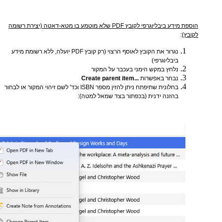
הוספת מידע ביבליוגרפי לקובץ PDF שלא מוטמע בו מטא-דאטה (יצירת רשומה
לקובץ)
:
נגרור את הקובץ לאוסף הרצוי (רק קובץ PDF יועלה, ללא רשומת מידע
ביבליוגרפי)
נלחץ במקש הימני בעכבר על המקור
נבחר באפשרות
...Create parent item
בחלונית שתיפתח ניתן להזין מספר ISBN וכד' לשם זיהוי המקור או לבחור
בהזנה ידנית (בכפתור בצד שמאל למטה):