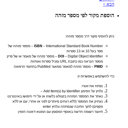
הבא >
הוספת מקור לפי מספר מזהה
ניתן להוסיף מקור דרך מספר מזהה:
ISBN
– International Standard Book Number – מספר מזהה של
ספר בעל 10 או 13 ספרות
DOI
– Digital Object Identifier – מספר מזהה של מאמר או של פרק
מספר הנראה כמו כתובת URL ומכיל ספרות ואותיות
PMID
– מספר מזהה למאמר ממאגר PubMed בתחומי הרפואה
כדי להשתמש באפשרות זו:
נפתח את זוטרו
נלחץ על הסימון Add Item(s) by Identifier –
נאתר את המספר המזהה בקטלוג כלשהו או על ידי חיפושו באינטרנט
נעתיק את המספר (ללא רווחים מיותרים לפני או אחרי; עם או ללא
מקפים) לתוך התיבה שנפתחה ונלחץ enter
תיווצר רשומה חדשה באוסף המסומן עם המטא-דאטה הזמין: