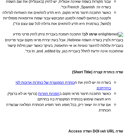
עבור מקורות בשפה שאינה אנגלית, יש להזין (באנגלית) את שם השפה
בשדה זה: French ,Spanish וכד'.
כאשר התוכנה תיצור מראי מקום, היא תדע להתאים את האותיות לגדולה
ולקטנה בהתאם לשפה ולסגנון המבוקש עבור שפות אירופאיות פופולריות
(למשל, בגרמנית היא תדע להתאים אות גדולה לכל שם עצם וכד').
שימו לב!
התוכנה תומכת בעברית וניתן להזין פרטי מידע
בעברית ולציין בשדה השפה Hebrew, אבל בעת יצירת מראי מקום עבור פריטים
בעברית עלולות להיווצר טעויות או אי-התאמות, בעיקר כאשר ישנן מילות קישור
שהתוכנה אינה יודעת לחולל בעברית כגון, in ,and ,edited by וכד'.
שדה כותרת קצרה (Short Title)
בשדה זה יש להזין את ה
כותרת המקוצרת של כותרות ארוכות לפי
בחירתכם
.
כאשר התוכנה תיצור מראי מקום ב
הפניות חוזרות
(ברצף או לא ברצף),
היא תעשה שימוש בכותרת המקוצרת בה בחרתם.
אם שדה זה ישאר ריק, בכל מופע חוזר תופיע הכותרת המלאה שבשדה
הכותרת.
שדה URL ו/או DOI ושדה Access