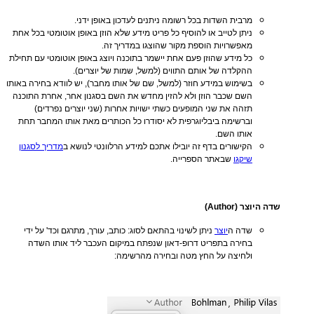
מרבית השדות בכל רשומה ניתנים לעדכון באופן ידני.
ניתן לטייב או להוסיף כל פריט מידע שלא הוזן באופן אוטומטי בכל אחת
מאפשרויות הוספת מקור שהוצגו במדריך זה.
כל מידע שהוזן פעם אחת יישמר בתוכנה ויוצג באופן אוטומטי עם תחילת
ההקלדה של אותם התווים (למשל, שמות של יוצרים).
בשימוש במידע חוזר (למשל, שם של אותו מחבר), יש לוודא בחירה באותו
השם שכבר הוזן ולא להזין מחדש את השם בסגנון אחר, אחרת התוכנה
תזהה את שני המופעים כשתי ישויות אחרות (שני יוצרים נפרדים)
וברשימה ביבליוגרפית לא יסודרו כל הכותרים מאת אותו המחבר תחת
אותו השם.
הקישורים בדף זה יובילו אתכם למידע הרלוונטי לנושא ב
מדריך לסגנון
שיקגו
שבאתר הספרייה.
שדה היוצר (Author)
שדה ה
יוצר
ניתן לשינוי בהתאם לסוג: כותב, עורך, מתרגם וכד' על ידי
בחירה בתפריט דרופ-דאון שנפתח במיקום העכבר ליד אותו השדה
ולחיצה על החץ מטה ובחירה מהרשימה: