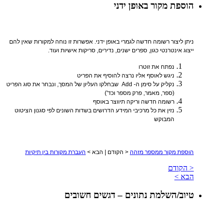
הוספת מקור באופן ידני
ניתן ליצור רשומה חדשה לגמרי באופן ידני. אפשרות זו נוחה למקורות שאין להם
ייצוג אינטרנטי כגון, ספרים ישנים, נדירים, סריקות אישיות ועוד.
נפתח את זוטרו
ניגש לאוסף אליו נרצה להוסיף את הפריט
נקליק על סימן ה-
Add
שבחלקו העליון של המסך, ונבחר את סוג הפריט
(ספר, מאמר, פרק מספר וכד')
רשומה חדשה וריקה תיווצר באוסף
נזין את כל מרכיבי המידע הדרושים בשדות השונים לפי סגנון הציטוט
המבוקש
הוספת מקור ממספר מזהה
< הקודם | הבא >
העברת מקורות בין תיקיות
< הקודם
הבא >
טיוב/השלמת נתונים – דגשים חשובים