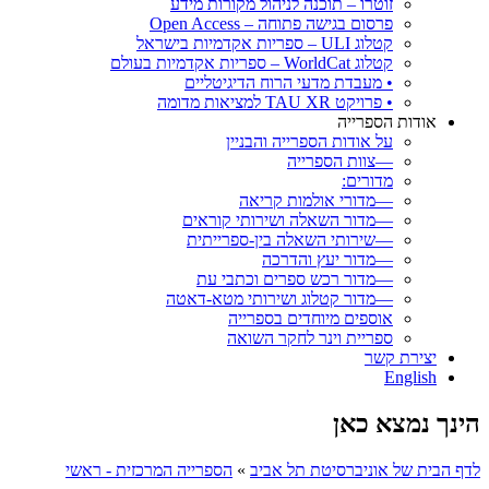
זוטרו – תוכנה לניהול מקורות מידע
פרסום בגישה פתוחה – Open Access
קטלוג ULI – ספריות אקדמיות בישראל
קטלוג WorldCat – ספריות אקדמיות בעולם
• מעבדת מדעי הרוח הדיגיטליים
• פרויקט TAU XR למציאות מדומה
אודות הספרייה
על אודות הספרייה והבניין
—צוות הספרייה
מדורים:
—מדורי אולמות קריאה
—מדור השאלה ושירותי קוראים
—שירותי השאלה בין-ספרייתית
—מדור יעץ והדרכה
—מדור רכש ספרים וכתבי עת
—מדור קטלוג ושירותי מטא-דאטה
אוספים מיוחדים בספרייה
ספריית וינר לחקר השואה
יצירת קשר
English
הינך נמצא כאן
לדף הבית של אוניברסיטת תל אביב
»
הספרייה המרכזית - ראשי