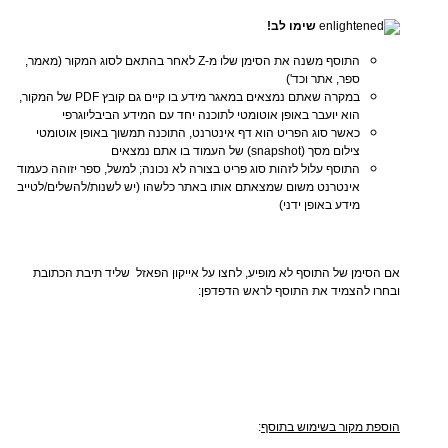
שימו לב!
התוסף משנה את הסימן שלו מ-Z לאחר בהתאם לסוג המקור (מאמר,
ספר, אתר וכד')
במקרה שאתם נמצאים במאגר מידע בו קיים גם קובץ PDF של המקור,
הוא יועבר באופן אוטומטי לתוכנה יחד עם המידע הביבליוגרפי
כאשר סוג הפריט הוא דף אינטרנט, התוכנה תמשוך באופן אוטומטי
צילום מסך (snapshot) של העמוד בו אתם נמצאים
התוסף עלול לזהות סוג פריט בצורה לא נכונה; למשל, ספר יזוהה כעמוד
אינטרנט משום שמצאתם אותו באתר כלשהו (יש לשנות/להשלים/לטייב
מידע באופן ידני)
אם הסימן של התוסף לא מופיע, לחצו על אייקון הפאזל
שליד תיבת הכתובת
ובחרו להצמיד את התוסף לראש הדפדפן:
הוספת מקור בשימוש בתוסף
: