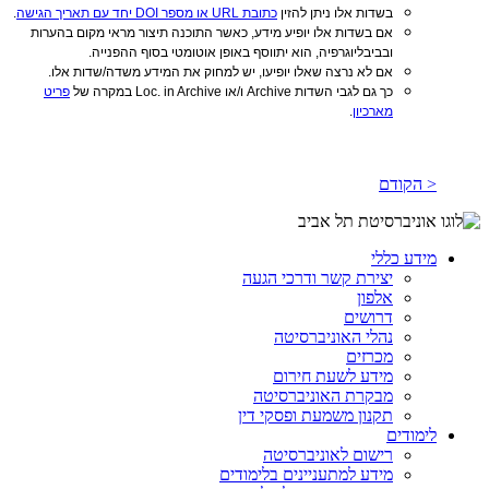
בשדות אלו ניתן להזין
כתובת URL או מספר DOI יחד עם תאריך הגישה
.
אם בשדות אלו יופיע מידע, כאשר התוכנה תיצור מראי מקום בהערות
ובביבליוגרפיה, הוא יתווסף באופן אוטומטי בסוף ההפנייה.
אם לא נרצה שאלו יופיעו, יש למחוק את המידע משדה/שדות אלו.
כך גם לגבי השדות Archive ו/או Loc. in Archive במקרה של
פריט
מארכיון
.
< הקודם
מידע כללי
יצירת קשר ודרכי הגעה
אלפון
דרושים
נהלי האוניברסיטה
מכרזים
מידע לשעת חירום
מבקרת האוניברסיטה
תקנון משמעת ופסקי דין
לימודים
רישום לאוניברסיטה
מידע למתעניינים בלימודים