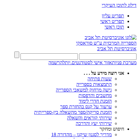
דילוג לתוכן העיקרי
תפריט עליון
תפריט ראשי
תוכן ראשי
הספרייה המרכזית
ע"ש סוראסקי
אוניברסיטת תל אביב
מערכת פניות
אזור אישי לסטודנטים.יות
להרשמה
אני רוצה מידע על . . .
שעות פתיחה
התמצאות בספרייה
גישה מרחוק למשאבי הספרייה
מחשבים והדפסות
הזמנת חדרי לימוד
ערעור על קנס בהחזרת ספר
הזמנת סריקה/ספר מהשאלה בין-ספרייתית
שירותי קוראים והשאלה
שירותי יעץ והדרכה
חיפוש ומחקר
מדריך לסגנון שיקגו – מהדורה 18