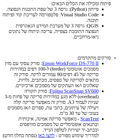
פיתוח ומכילה את הכלים הבאים:
פייתון (Python): גרסה 3 של שפת התכנות הנפוצה.
Visual Studio Code: פלטפורמה לעריכת קוד ופיתוח
תוכנה.
QGIS: גרסה 3 של מערכת המידע הגאוגרפית
הנפוצה התומכת בצפייה, עריכה וניתוח של נתונים
גיאו-מרחביים.
סורקים מתקדמים:
Epson WorkForce DS-770 II
: סורק עסקי עם מזין
מסמכים אוטומטי (feeder) ל-100 דפים במהירות
סריקה של 45 דפים/90 עמודים לדקה. סורק זה
מתאים לסריקה של טפסים, מכתבים, גלויות,
שאלונים ו/או העתקים של מסמכים ארכיוניים.
Fujitsu ScanSnap SV600
: סורק תקורה
(overhead) ללא מגע במהירות סריקה של פחות מ-3
שניות לעמוד A3. סורק זה מאפשר סריקה קלה
ויעילה של עיתונים, כתבי עת, ספרים ו/או מסמכים
בעובי של עד 30 מ"מ.
ScanTent
- מאפשר סריקה אמינה, איכותית
ובתנאים אופטימליים של מסמכים מודפסים
ובכתב-יד ישירות לטלפון הנייד.
למדריך שימוש מפורט -
לחצו כאן
(נפתח בחלון חדש)