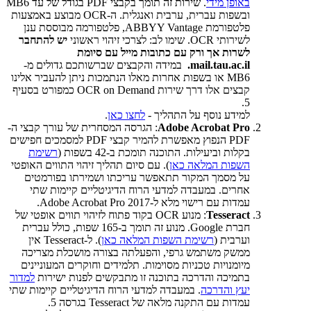
באופן מידי
. שירות זה תומך בקבצי PDF בגודל של עד MB6
ובשפות עברית, ערבית ואנגלית. ה-OCR מבוצע באמצעות
פלטפורמת ABBYY Vantage, פלטפורמה מבוססת ענן
לשירותי OCR. שימו לב: לצרכי זיהוי ראשוני
יש להתחבר
לשרות אך ורק עם כתובות מייל עם סיומת
mail.tau.ac.il.
במידה והקבצים שברשותכם גדולים מ-
MB6 או בשפות אחרות מאלו הנתמכות ניתן להעביר אלינו
קבצים אלו דרך שירות OCR on Demand כמפורט בסעיף
5.
למידע נוסף על התהליך -
לחצו כאן
.
Adobe Acrobat Pro
: הגרסה המסחרית של עורך קבצי ה-
PDF הנפוץ מאפשרת להמיר קבצי PDF למסמכים חפישים
בקלות וביעילות. התוכנה תומכת ב-42 בשפות (
רשימת
השפות המלאה כאן
). עם סיום תהליך זיהוי התווים האופטי
על מסמך המקור תתאפשר עריכתו ושמירתו בפורמטים
אחרים. במעבדה למדעי הרוח הדיגיטליים קיימות שתי
עמדות עם רישוי מלא ל-Adobe Acrobat Pro 2017.
Tesseract
: מנוע OCR בקוד פתוח לזיהוי תווים אופטי של
חברת Google. מנוע זה תומך ב-165 שפות, כולל עברית
וערבית (
רשימת השפות המלאה כאן
). ל-Tesseract אין
ממשק משתמש גרפי, והפעלתה בצורה מושכלת מצריכה
מיומנויות טכניות מסוימות. תלמידים וחוקרים המעוניינים
בתמיכה והדרכה בתוכנה זו מתבקשים לפנות ישירות
למדור
יעץ והדרכה
. במעבדה למדעי הרוח הדיגיטליים קיימות שתי
עמדות עם התקנה מלאה של Tesseract בגרסה 5.