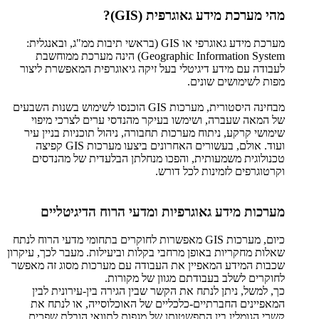
מהי מערכת מידע גאוגרפית (GIS)?
מערכת מידע גאוגרפי או GIS (בראשי תיבות ממ"ג, ובאנגלית:
Geographic Information System) הינה מערכת ממוחשבת
לעבודה עם מידע דיגיטלי בעל זיקה גיאוגרפית המאפשרת ליצור
מפות לשימושים שונים.
מבחינה היסטורית, מערכות GIS הוכנסו לשימוש בשנות השבעים
של המאה שעברה, ושימשו בעיקר מהנדסי ערים לצרכי מיפוי
שימושי קרקע, ניתוח מערכות תחבורה, ניהול תוכניות בניין עיר
ועוד. אולם, בעשורים האחרונים ביצעו מערכות GIS קפיצה
טכנולוגית משמעותית, והפכו מנחלתן הבלעדית של מהנדסים
וקרטוגרפים לזמינות לכל דורש.
מערכות מידע גאוגרפיות ומדעי הרוח הדיגיטליים
כיום, מערכות GIS מאפשרות לחוקרים בתחומי מדעי הרוח לנתח
שאלות מחקריות באופן מרחבי בקלות וביעילות. מעבר לכך, עיקרון
שכבות המידע המאפיין את העבודה עם מערכות מסוג זה מאפשר
לחוקרים לשלב בעבודתם מגוון של מקורות.
כך, למשל, ניתן לנתח את הקשר שבין הגירה בין-עירונית לבין
המאפיינים החברתיים-כלכליים של האוכלוסייה, או לנתח את
קשרי הגומלין בין התפשטותן של מגפות לתוואי הובלת שפכים