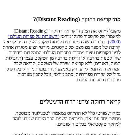
מהי קריאה רחוקה (Distant Reading)?
מקובל לייחס את המונח "קריאה רחוקה" (Distant Reading)
למאמרו של פרופסור פרנקו מורטי
"השערות על ספרות העולם"
(2000)
. בניגוד לגישה המסורתית לניתוח טקסטואלי, דהיינו קריאה
קרובה של מספר מצומצם של טקסטים, מורטי הציע מסגרת אחרת
לדיון בקורפוס עצום ממדים כספרות העולם: התמקדות ביחידות
שהן קטנות בהרבה או גדולות בהרבה מן הטקסט עצמו (תחבולות,
תמות, ז'אנרים) ללא קריאה ישירה של הטקסט, קריאה שבה
המרחק הוא תנאי לידע. רק באמצעות התבוננות מרחוק בקורפוס
גדול של יצירות ספרותיות, כתב מורטי, נוכל להבין מערכות
מורכבות כספרות העולם.
קריאה רחוקה ומדעי הרוח הדיגיטליים
במקור, מורטי כלל לא התייחס במאמרו לטכנולוגיה מבוססת
מחשב. יחד עם זאת, במרוצת השנים הפך המונח שטבע לזהה
למחקר טקסטואלי בכלים חישוביים.
כלים מסוג זה מאפשרים ניתוח אוטומטי של טקסטים (לדוגמה,