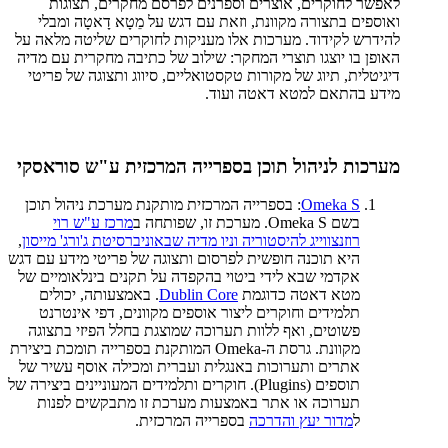
לאפשר לחוקרים, אוצרים וספרנים לפרסם מחקרים, תצוגות
ואוספים בתצורה מקוונת, וזאת עם דגש על מֵטָא דָאטָה ומבלי
להידרש לקידוד. מערכות אלו מעניקות לחוקרים שליטה מלאה על
האופן בו יוצגו תוצרי המחקר: שילוב של כתיבה מחקרית עם מדיה
דיגיטלית, תיוג של מקורות טקסטואליים, סיווג ותצוגה של פריטי
מידע בהתאם למטא דאטה ועוד.
מערכות לניהול תוכן בספרייה המרכזית ע"ש סוראסקי
Omeka S
: בספרייה המרכזית מותקנת מערכת ניהול תוכן
בשם Omeka S. מערכת זו, שפותחה ב
מרכז ע"ש רוי
רוזנצווייג להיסטוריה וניו מדיה שבאוניברסיטת ג'ורג' מייסון
,
היא תוכנה חופשית לפרסום ותצוגה של פריטי מידע עם דגש
אקדמי שבא לידי ביטוי בהקפדה על תקנים בינלאומיים של
מטא דאטה כדוגמת
Dublin Core
. באמצעותה, יכולים
תלמידים וחוקרים ליצור אוספים מקוונים, דפי אינטרנט
פשוטים, ואף ללוות תערוכה שמוצגת בחלל הפיזי בתצוגה
מקוונת. גרסת ה-Omeka המותקנת בספרייה תומכת ביצירת
אתרים ותערוכות באנגלית ועברית ומכילה אוסף עשיר של
תוספים (Plugins). חוקרים ותלמידים המעוניינים ביצירה של
תערוכה או אתר באמצעות מערכת זו מתבקשים לפנות
ל
מדור יעץ והדרכה
בספרייה המרכזית.