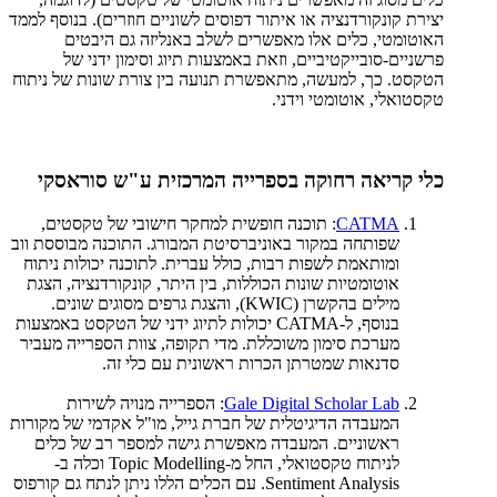
יצירת קונקורדנציה או איתור דפוסים לשוניים חוזרים). בנוסף לממד
האוטומטי, כלים אלו מאפשרים לשלב באנליזה גם היבטים
פרשניים-סובייקטיביים, וזאת באמצעות תיוג וסימון ידני של
הטקסט. כך, למעשה, מתאפשרת תנועה בין צורת שונות של ניתוח
טקסטואלי, אוטומטי וידני.
כלי קריאה רחוקה בספרייה המרכזית ע"ש סוראסקי
CATMA
: תוכנה חופשית למחקר חישובי של טקסטים,
שפותחה במקור באוניברסיטת המבורג. התוכנה מבוססת ווב
ומותאמת לשפות רבות, כולל עברית. לתוכנה יכולות ניתוח
אוטומטיות שונות הכוללות, בין היתר, קונקורדנציה, הצגת
מילים בהקשרן (KWIC), והצגת גרפים מסוגים שונים.
בנוסף, ל-CATMA יכולות לתיוג ידני של הטקסט באמצעות
מערכת סימון משוכללת. מדי תקופה, צוות הספרייה מעביר
סדנאות שמטרתן הכרות ראשונית עם כלי זה.
Gale Digital Scholar Lab
: הספרייה מנויה לשירות
המעבדה הדיגיטלית של חברת גייל, מו"ל אקדמי של מקורות
ראשוניים. המעבדה מאפשרת גישה למספר רב של כלים
לניתוח טקסטואלי, החל מ-Topic Modelling וכלה ב-
Sentiment Analysis. עם הכלים הללו ניתן לנתח גם קורפוס