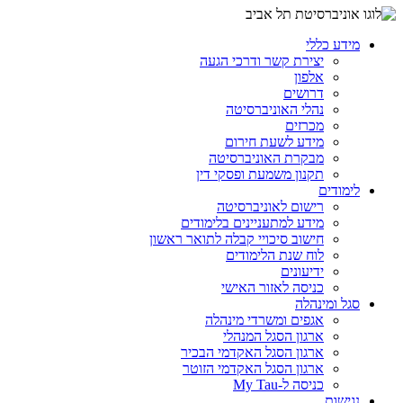
מידע כללי
יצירת קשר ודרכי הגעה
אלפון
דרושים
נהלי האוניברסיטה
מכרזים
מידע לשעת חירום
מבקרת האוניברסיטה
תקנון משמעת ופסקי דין
לימודים
רישום לאוניברסיטה
מידע למתעניינים בלימודים
חישוב סיכויי קבלה לתואר ראשון
לוח שנת הלימודים
ידיעונים
כניסה לאזור האישי
סגל ומינהלה
אגפים ומשרדי מינהלה
ארגון הסגל המנהלי
ארגון הסגל האקדמי הבכיר
ארגון הסגל האקדמי הזוטר
כניסה ל-My Tau
נגישות