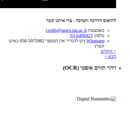
לתיאום הדרכה ותמיכה - צרו איתנו קשר
באמצעות
cenlib@tauex.tau.ac.il
טלפון:
03-6408423
Whatsapp
(יש להגדיר את המספר 050-5075982 כאיש
קשר)
< הקודם
הבא >
זיהוי תווים אופטי (OCR)