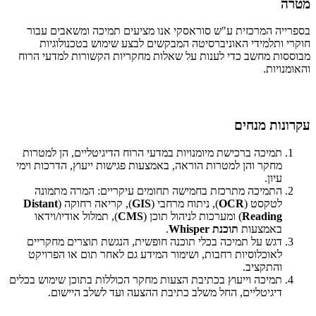
מטרה
בספרייה המרכזית ע"ש סוראסקי אנו מציעים תמיכה ומשאבים עבור
חוקרי ותלמידי האוניברסיטה המבקשים לבצע שימוש בטכנולוגיות
מבוססות מחשב כדי לענות על שאלות מחקריות הקשורות למדעי הרוח
והאומנויות.
עקרונות מנחים
תמיכה ברכישת מיומנויות במדעי הרוח הדיגיטליים, הן למטרות
מחקר והן למטרות הוראה, באמצעות פגישות ייעוץ, הדרכות וימי
עיון.
התמיכה מתרכזת בחמישה תחומים עיקריים: המרה מתמונה
לטקסט (
OCR
), ניתוח מרחבי (
GIS
), קריאה רחוקה (
Distant
Reading
) ומערכות לניהול תוכן (
CMS
), תמלול אודיו/וידאו
באמצעות
תוכנת Whisper
.
דגש על תמיכה בכלי תוכנה חופשית, הנגשת תוצרים מחקריים
לאוכלוסיות רחבות, ושימור המידע גם לאחר תום או הפרויקט
והתקציב.
תמיכה וייעוץ בכתיבת הצעות מחקר הכוללות בתוכן שימוש בכלים
דיגיטליים, החל משלב כתיבת ההצעה ועד לשלב היישום.