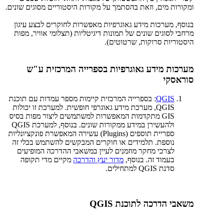
ומקורות מים, וזאת בהסתמך על מקורות היסטוריים מסוגים שונים.
בנוסף, מערכות מידע גאוגרפיות מאפשרות לחוקרים לבצע עיגון
מרחבי לסוגים שונים של תמונות דיגיטליות (תצלומי אוויר, מפות
היסטוריות סרוקות, שרטוטים).
מערכות מידע גאוגרפיות בספרייה המרכזית ע"ש
סוראסקי
QGIS
: בספרייה המרכזית קיימות מספר עמדות עם תוכנת
QGIS, מערכת מידע גאוגרפי חופשית. למערכת זו יכולות
GIS מתקדמות המאפשרות למשתמשים ליצור מפות בסיס
ולהעשירן במידע ממקורות שונים. בנוסף, למערכת QGIS
ספריית תוספים (Plugins) עשירה המאפשרת פונקציונליות
נוספת. תלמידים או חוקרים המבקשים להשתמש בכלי זה
לצרכי מחקר מוזמנים לעיין במשאבי ההדרכה המופיעים
בעמוד זה. בנוסף,
מדור יעץ והדרכה
מקיים מדי תקופה
סדנת QGIS למתחילים.
משאבי הדרכה לתוכנת QGIS