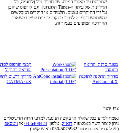
שמבוסס על מאגרי המידע של חברת גייל (לדוגמה, כל
הגיליונות של עיתון ה-Times הלונדוני), וגם קורפוס שהוכן
על ידי החוקרים עצמם. תלמידים או חוקרים המבקשים
להשתמש בכלי זה לצרכי מחקר מוזמנים לעיין במשאבי
ההדרכה המופיעים בעמוד זה.
מצגת סדנת 'קריאה
קבצי קורפוס לסדנ
רחוקה'
'קריאה רחוקה'
מדריך התקנה לתוכנת
מדריך רישום לתוכ
CATMA 6.X
AntConc 4.X
צרו קשר
נשמח לסייע בכל שאלה או בקשה הנוגעת למדעי הרוח הדיגיטליים,
ניתן ליצור קשר באמצעות
דוא"ל
, טלפון:
03-6408423
או
ווטסאפ
(יש להגדיר את המספר 050-5075982 כאיש קשר).