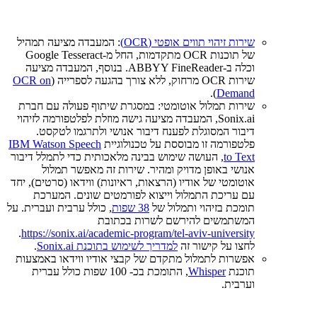
שירות זיהוי תווים אופטי (OCR)
: המעבדה מציעה תמהיל
של תוכנות OCR מתקדמות, החל מ-Google Tesseract
וכלה ב-ABBYY FineReader. בנוסף, המעבדה מציעה
שירות OCR מרחוק, ללא צורך בהגעה לספרייה (
OCR on
).
Demand
שירות תמלול אוטומטי: במסגרת שיתוף פעולה עם חברת
Sonix.ai, המעבדה מציעה גישה מוזלת לפלטפורמה לזיהוי
דיבור המסוגלת לפענח דיבור אנושי ולתרגמו לטקסט.
פלטפורמה זו מבוססת על טכנולוגיית
IBM Watson Speech
to Text
, העושה שימוש בבינה מלאכותית כדי לתמלל דיבור
אנושי באופן מדויק ומהיר. שירות זה מאפשר תמלול
אוטומטי של אודיו (הרצאות, ראיונות) ווידאו (סרטים), יחד
עם עריכת התמלול וייצוא לפורמטים שונים. המערכת
תומכת בזיהוי ותמלול של
38 שפות
, כולל ערבית ועברית. על
המשתמשים להירשם לשרות בכתובת
.
https://sonix.ai/academic-program/tel-aviv-university
לחצו על קישור זה
למדריך לשימוש בתוכנת Sonix.ai
.
אפשרות לתמלול מתקדם של קבצי אודיו ווידאו באמצעות
תוכנת
Whisper
, התומכת בכ- 100 שפות כולל עברית
וערבית.