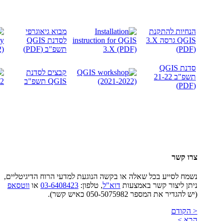
הנחיות להתקנת
מבוא גיאוגרפי
QGIS גרסה
3.X
לסדנת QGIS
(PDF)
תשפ"ב (PDF)
סדנת QGIS
קבצים לסדנת
תשפ"ב 21-22
QGIS תשפ"ב
(PDF)
צרו קשר
נשמח לסייע בכל שאלה או בקשה הנוגעת למדעי הרוח הדיגיטליים,
ניתן ליצור קשר באמצעות
דוא"ל
, טלפון:
03-6408423
או
ווטסאפ
(יש להגדיר את המספר 050-5075982 כאיש קשר).
< הקודם
הבא >