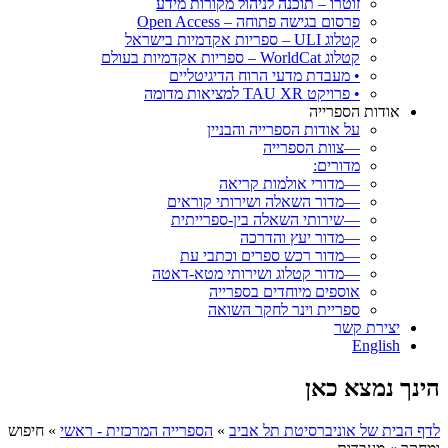
זוטרו – תוכנה לניהול מקורות מידע
פרסום בגישה פתוחה – Open Access
קטלוג ULI – ספריות אקדמיות בישראל
קטלוג WorldCat – ספריות אקדמיות בעולם
• מעבדת מדעי הרוח הדיגיטליים
• פרויקט TAU XR למציאות מדומה
אודות הספרייה
על אודות הספרייה והבניין
—צוות הספרייה
מדורים:
—מדורי אולמות קריאה
—מדור השאלה ושירותי קוראים
—שירותי השאלה בין-ספרייתית
—מדור יעץ והדרכה
—מדור רכש ספרים וכתבי עת
—מדור קטלוג ושירותי מטא-דאטה
אוספים מיוחדים בספרייה
ספריית וינר לחקר השואה
יצירת קשר
English
הינך נמצא כאן
לדף הבית של אוניברסיטת תל אביב
»
הספרייה המרכזית - ראשי
»
חיפוש