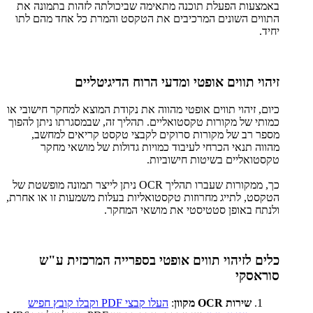
באמצעות הפעלת תוכנה מתאימה שביכולתה לזהות בתמונה את
התווים השונים המרכיבים את הטקסט והמרת כל אחד מהם לתו
יחיד.
זיהוי תווים אופטי ומדעי הרוח הדיגיטליים
כיום, זיהוי תווים אופטי מהווה את נקודת המוצא למחקר חישובי או
כמותי של מקורות טקסטואליים. תהליך זה, שבמסגרתו ניתן להפוך
מספר רב של מקורות סרוקים לקבצי טקסט קריאים למחשב,
מהווה תנאי הכרחי לעיבוד כמויות גדולות של מושאי מחקר
טקסטואליים בשיטות חישוביות.
כך, ממקורות שעברו תהליך OCR ניתן לייצר תמונה מופשטת של
הטקסט, לתייג מחרוזות טקסטואליות בעלות משמעות זו או אחרת,
ולנתח באופן סטטיסטי את מושאי המחקר.
כלים לזיהוי תווים אופטי בספרייה המרכזית ע"ש
סוראסקי
שירות OCR מקוון
:
העלו קבצי PDF וקבלו קובץ חפיש