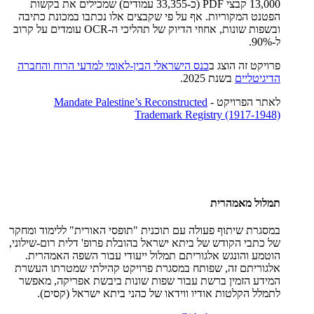
13,000 קבצי PDF (כ-33,355 עמודים) שמכילים את בקשות
הפטנט המקוריות. אף על פי שקבצים אלו נכתבו במכונת כתיבה
ובשפות שונות, אחוזי הדיוק של תהליכי ה-OCR עומדים על קרוב
ל-90%.
פרויקט זה הוצג ב
כנס הישראלי הבין-לאומי למדעי הרוח והחברה
הדיגיטליים
בשנת 2025.
לאתר הפרויקט -
Mandate Palestine’s Reconstructed
Trademark Registry (1917-1948)
תמלול מאמהרית
במסגרת שיתוף פעולה עם תוכנית "תופסי האורית" ללימוד ומחקר
של כתבי הקודש של ביתא ישראל בהובלת פרופ' דלית רום-שילוני,
הוטמע והונגש אלגוריתם תמלול ייעודי עבור השפה האמהרית.
אלגוריתם זה, שפותח במסגרת פרויקט קהילתי שמטרתו העשרת
המידע הזמין ברשת עבור שפות שונות ביבשת אפריקה, מאפשר
לתמלל הקלטות אודיו ווידאו של כהני ביתא ישראל (קסים).