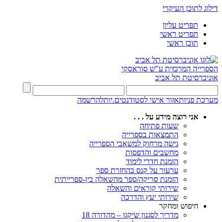
דילוג לתוכן העיקרי
תפריט עליון
תפריט ראשי
תוכן ראשי
הספרייה המרכזית
ע"ש סוראסקי
אוניברסיטת תל אביב
מערכת פניות
אזור אישי לסטודנטים.יות
להרשמה
אני רוצה מידע על . . .
שעות פתיחה
התמצאות בספרייה
גישה מרחוק למשאבי הספרייה
מחשבים והדפסות
הזמנת חדרי לימוד
ערעור על קנס בהחזרת ספר
הזמנת סריקה/ספר מהשאלה בין-ספרייתית
שירותי קוראים והשאלה
שירותי יעץ והדרכה
חיפוש ומחקר
מדריך לסגנון שיקגו – מהדורה 18